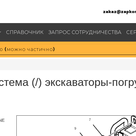
zakaz@zapkom
СПРАВОЧНИК
ЗАПРОС СОТРУДНИЧЕСТВА
СЕ
стема (/) экскаваторы-погр
7
NE
9