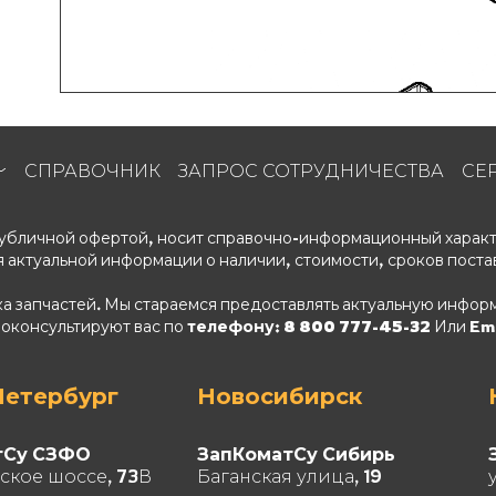
СПРАВОЧНИК
ЗАПРОС СОТРУДНИЧЕСТВА
СЕ
 публичной офертой, носит справочно-информационный характ
 актуальной информации о наличии, стоимости, сроков поста
ка запчастей. Мы стараемся предоставлять актуальную информ
роконсультируют вас по
телефону: 8 800 777-45-32
Или Ema
Петербург
Новосибирск
тСу СЗФО
ЗапКоматСу Сибирь
ское шоссе, 73В
Баганская улица, 19