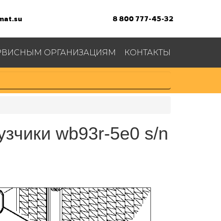
at.su
8 800 777-45-32
РВИСНЫМ ОРГАНИЗАЦИЯМ
КОНТАКТЫ
узчики wb93r-5e0 s/n
A