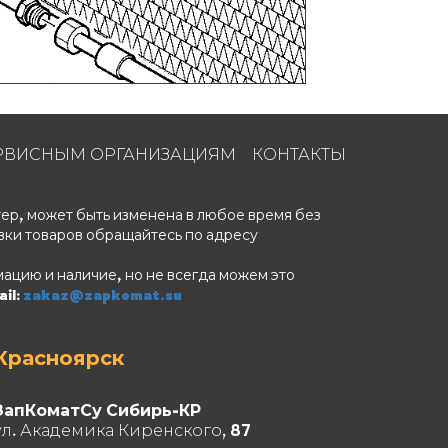
4
РВИСНЫМ ОРГАНИЗАЦИЯМ
КОНТАКТЫ
ер, может быть изменена в любое время без
5
вки товаров обращайтесь по адресу
6
ацию и наличие, но не всегда можем это
8
il:
zakaz@zapkomat.su
7
Красноярск
7
ЗапКоматСу Сибирь-КР
9
ул. Академика Киренского, 87