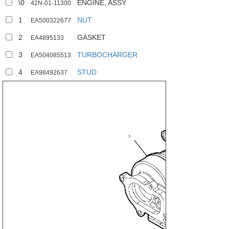
\0
ENGINE, ASSY.
42N-01-11300
1
NUT
EA500322677
2
GASKET
EA4895133
3
TURBOCHARGER
EA504085513
4
STUD
EA98492637
3