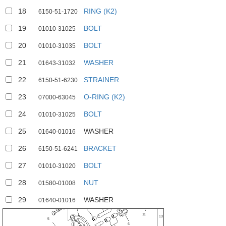
18
RING (K2)
6150-51-1720
19
BOLT
01010-31025
20
BOLT
01010-31035
21
WASHER
01643-31032
22
STRAINER
6150-51-6230
23
O-RING (K2)
07000-63045
24
BOLT
01010-31025
25
WASHER
01640-01016
26
BRACKET
6150-51-6241
18
27
BOLT
01010-31020
1
2
4
28
NUT
01580-01008
17
21
3
20
29
WASHER
8
01640-01016
9
11
13
5
14
6
15