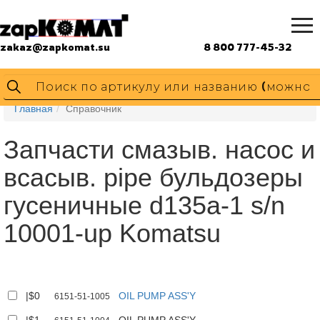
zakaz@zapkomat.su
8 800 777-45-32
Главная
Справочник
Запчасти смазыв. насос и
всасыв. pipe бульдозеры
гусеничные d135a-1 s/n
10001-up Komatsu
|$0
OIL PUMP ASS'Y
6151-51-1005