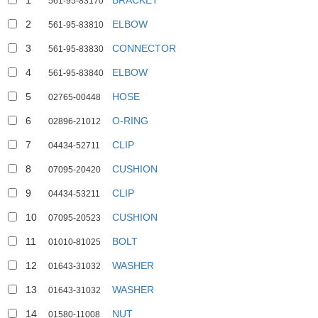
1
BRACKET
561-95-83170
2
ELBOW
561-95-83810
3
CONNECTOR
561-95-83830
4
ELBOW
561-95-83840
5
HOSE
02765-00448
6
O-RING
02896-21012
7
CLIP
04434-52711
8
CUSHION
07095-20420
9
CLIP
04434-53211
10
CUSHION
07095-20523
11
BOLT
01010-81025
12
WASHER
01643-31032
13
WASHER
01643-31032
14
NUT
01580-11008