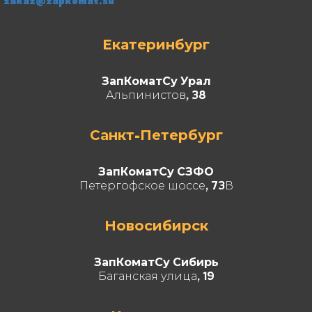
zakaz@zapkomat.su
Екатеринбург
ЗапКоматСу Урал
Альпинистов, 38
Санкт-Петербург
ЗапКоматСу СЗФО
Петергофское шоссе, 73В
Новосибирск
ЗапКоматСу Сибирь
Баганская улица, 19