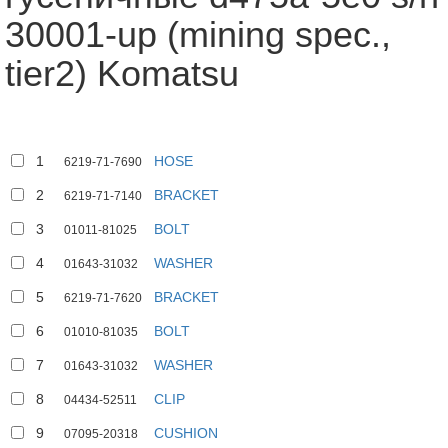
30001-up (mining spec.,
tier2) Komatsu
1
HOSE
6219-71-7690
2
BRACKET
6219-71-7140
3
BOLT
01011-81025
4
WASHER
01643-31032
5
BRACKET
6219-71-7620
6
BOLT
01010-81035
7
WASHER
01643-31032
8
CLIP
04434-52511
9
CUSHION
07095-20318