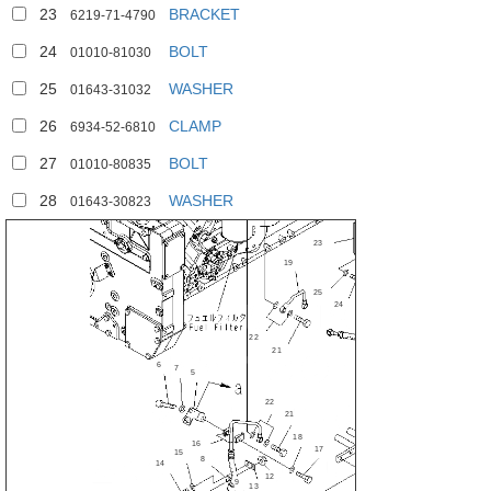
23
BRACKET
6219-71-4790
24
BOLT
01010-81030
25
WASHER
01643-31032
26
CLAMP
6934-52-6810
27
BOLT
01010-80835
22
28
WASHER
01643-30823
21
23
19
26
28
25
27
26
24
22
21
6
20
7
5
22
2
21
4
3
18
16
17
15
8
14
12
9
13