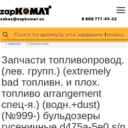
zakaz@zapkomat.su
8 800 777-45-32
Главная
Справочник
Запчасти топливопровод.
(лев. групп.) (extremely
bad топливн. и плох.
топливо arrangement
спец-я.) (водн.+dust)
(№999-) бульдозеры
гусеничные d475a-5e0 s/n