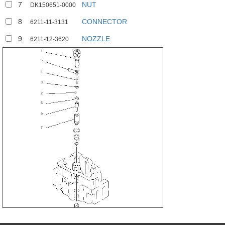
7
NUT
DK150651-0000
8
CONNECTOR
6211-11-3131
9
NOZZLE
6211-12-3620
1
5
4
3
2
6
9
7
8