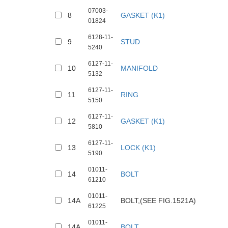
07003-
8
GASKET (K1)
01824
6128-11-
9
STUD
5240
6127-11-
10
MANIFOLD
5132
6127-11-
11
RING
5150
6127-11-
12
GASKET (K1)
5810
6127-11-
13
LOCK (K1)
5190
01011-
14
BOLT
61210
01011-
14A
BOLT,(SEE FIG.1521A)
61225
01011-
14A
BOLT