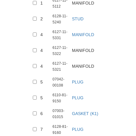
6127-11-
1
MANIFOLD
5112
6128-11-
2
STUD
5240
6127-11-
4
MANIFOLD
5331
6127-11-
4
MANIFOLD
5322
6127-11-
4
MANIFOLD
5321
07042-
5
PLUG
00108
6110-81-
5
PLUG
9150
07003-
6
GASKET (K1)
01015
6128-81-
7
PLUG
9160