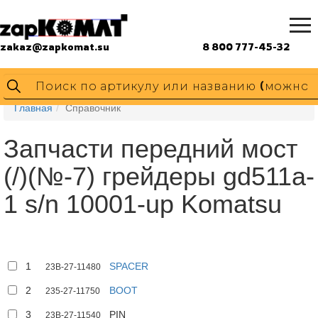
zakaz@zapkomat.su
8 800 777-45-32
Главная
Справочник
Запчасти передний мост
(/)(№-7) грейдеры gd511a-
1 s/n 10001-up Komatsu
1
SPACER
23B-27-11480
2
BOOT
235-27-11750
3
PIN
23B-27-11540