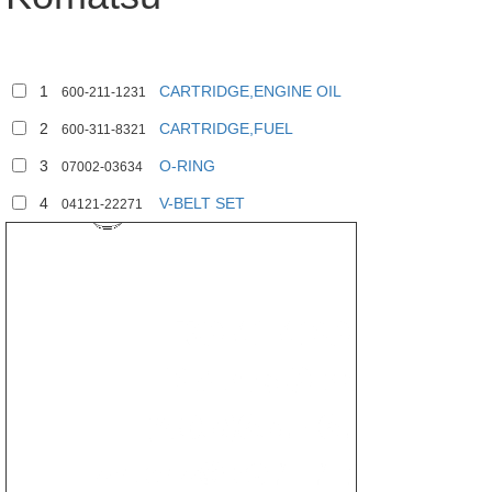
1
CARTRIDGE,ENGINE OIL
600-211-1231
2
CARTRIDGE,FUEL
1
3
4
600-311-8321
2
3
O-RING
07002-03634
4
V-BELT SET
04121-22271