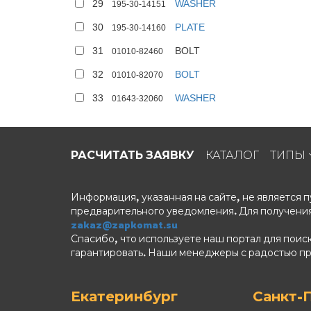
29
WASHER
195-30-14151
30
PLATE
195-30-14160
31
BOLT
01010-82460
32
BOLT
01010-82070
33
WASHER
01643-32060
РАСЧИТАТЬ ЗАЯВКУ
КАТАЛОГ
ТИПЫ
Информация, указанная на сайте, не является
предварительного уведомления. Для получения
zakaz@zapkomat.su
Спасибо, что используете наш портал для поис
гарантировать. Наши менеджеры с радостью п
Екатеринбург
Санкт-