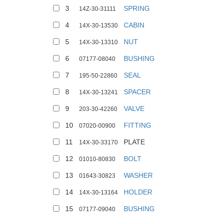
3
SPRING
14Z-30-31111
4
CABIN
14X-30-13530
5
NUT
14X-30-13310
6
BUSHING
07177-08040
7
SEAL
195-50-22860
8
SPACER
14X-30-13241
9
VALVE
203-30-42260
10
FITTING
07020-00900
11
PLATE
14X-30-33170
12
BOLT
01010-80830
13
WASHER
01643-30823
14
HOLDER
14X-30-13164
15
BUSHING
07177-09040