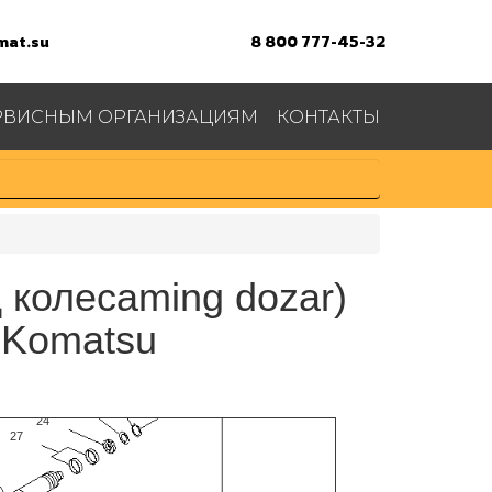
at.su
8 800 777-45-32
РВИСНЫМ ОРГАНИЗАЦИЯМ
КОНТАКТЫ
 колесаming dozar)
 Komatsu
26
25
24
27