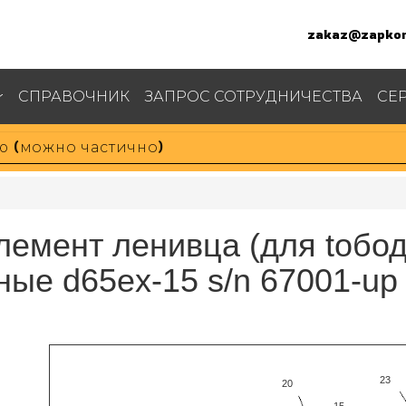
zakaz@zapkom
СПРАВОЧНИК
ЗАПРОС СОТРУДНИЧЕСТВА
СЕ
емент ленивца (для tобод
ные d65ex-15 s/n 67001-up
23
20