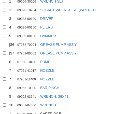
1
WRENCH SET
09000-30006
2
SOCKET WRENCH SET,WRENCH
09020-10284
3
DRIVER
09033-00190
4
PLIERS
09036-00150
5
HAMMER
09039-00150
|$6
GREASE PUMP ASS'Y
07952-70004
|$7
GREASE PUMP ASS'Y
07952-80002
6
PUMP
07950-10450
7
NOZZLE
07951-41017
7
NOZZLE
07951-11400
8
BAR,PINCH
09055-10390
9
WRENCH, 36X41
09002-03641
10
WRENCH
09001-04600
11
CARTRIDGE