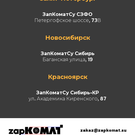
ЗапКоматСу СЗФО
Петергофское шоссе, 73В
Новосибирск
ЗапКоматСу Сибирь
Баганская улица, 19
Красноярск
ЗапКоматСу Сибирь-КР
ул. Академика Киренского, 87
zakaz@zapkomat.su