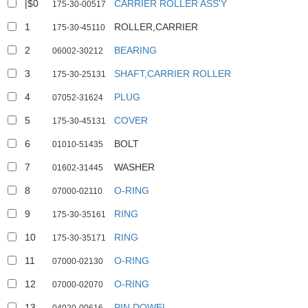
|$0
CARRIER ROLLER ASS'Y
175-30-00517
1
ROLLER,CARRIER
175-30-45110
2
BEARING
06002-30212
3
SHAFT,CARRIER ROLLER
175-30-25131
4
PLUG
07052-31624
5
COVER
175-30-45131
6
BOLT
01010-51435
7
WASHER
01602-31445
8
O-RING
07000-02110
9
RING
175-30-35161
10
RING
175-30-35171
11
O-RING
07000-02130
12
O-RING
07000-02070
13
PIN,DOWEL