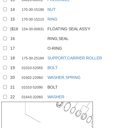
04020-00616
14
NUT
170-30-15190
15
RING
170-30-15210
|$16
FLOATING SEAL ASS'Y
154-30-00831
16
RING,SEAL
17
O-RING
18
SUPPORT,CARRIER ROLLER
175-30-25184
19
BOLT
01010-52065
3
20
WASHER,SPRING
01602-22060
13
21
BOLT
9
01010-52090
11
17
22
WASHER
01643-32060
16
17
10
12
18