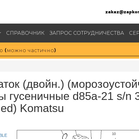
zakaz@zapkom
СПРАВОЧНИК
ЗАПРОС СОТРУДНИЧЕСТВА
СЕ
ток (двойн.) (морозоустойч
ры гусеничные d85a-21 s/n 
lled) Komatsu
13
14
3
11
10
BLE