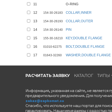
11
O-RING
12
COLLAR,INNER
154-30-26183
13
COLLAR,OUTER
154-30-26193
14
PIN
154-30-26140
15
KEY,DOUBLE FLANGE
155-30-16210
16
BOLT,DOUBLE FLANGE
01010-62275
17
WASHER,DOUBLE FLANGE
01643-32260
РАСЧИТАТЬ ЗАЯВКУ
КАТАЛОГ
ТИПЫ
Информация, указанная на сайте, не является
предварительного уведомления. Для получения
zakaz@zapkomat.su
Спасибо, что используете наш портал для поис
гарантировать. Наши менеджеры с радостью п