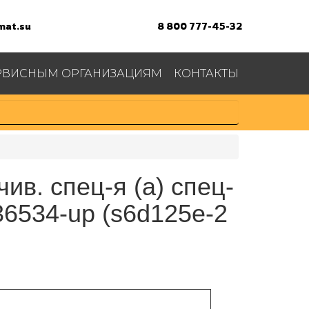
at.su
8 800 777-45-32
РВИСНЫМ ОРГАНИЗАЦИЯМ
КОНТАКТЫ
ив. спец-я (a) спец-
36534-up (s6d125e-2