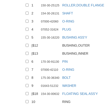
1
ROLLER,DOUBLE FLANGE
150-30-25125
2
SHAFT
154-30-26131
3
O-RING
07000-42060
4
PLUG
07052-31624
5
BUSHING ASS'Y
155-30-16220
|$12
BUSHING,OUTER
|$13
BUSHING,INNER
6
PIN
170-30-91130
7
O-RING
07000-42110
8
BOLT
175-30-36340
9
WASHER
01643-51232
|$18
FLOATING SEAL ASS'Y
154-30-00632
10
RING