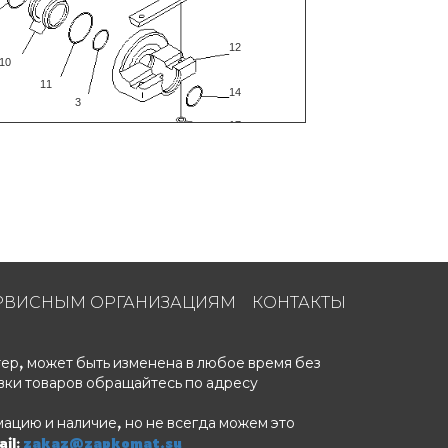
12
10
11
14
3
17
16
РВИСНЫМ ОРГАНИЗАЦИЯМ
КОНТАКТЫ
ер, может быть изменена в любое время без
вки товаров обращайтесь по адресу
ацию и наличие, но не всегда можем это
il:
zakaz@zapkomat.su