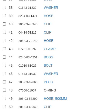
38
WASHER
01643-31232
39
HOSE
8234-03-1471
40
CLIP
206-03-43340
41
CLIP
04434-51212
42
HOSE
208-03-72140
43
CLAMP
07281-00197
44
BOSS
8240-03-4251
45
BOLT
01010-81025
46
WASHER
01643-31032
47
PLUG
205-03-62660
34
35
48
O-RING
07000-11007
25
49
HOSE, 500MM
26
36
208-03-58290
24
38
28
50
CLIP
29
206-03-43340
37
30