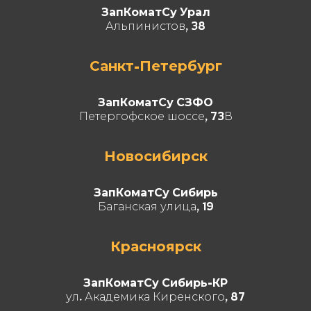
ЗапКоматСу Урал
Альпинистов, 38
Санкт-Петербург
ЗапКоматСу СЗФО
Петергофское шоссе, 73В
Новосибирск
ЗапКоматСу Сибирь
Баганская улица, 19
Красноярск
ЗапКоматСу Сибирь-КР
ул. Академика Киренского, 87