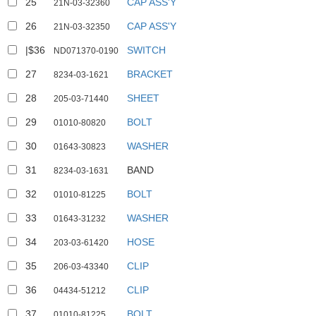
25
CAP ASS'Y
21N-03-32360
26
CAP ASS'Y
21N-03-32350
|$36
SWITCH
ND071370-0190
27
BRACKET
8234-03-1621
28
SHEET
205-03-71440
29
BOLT
01010-80820
30
WASHER
01643-30823
31
BAND
8234-03-1631
32
BOLT
01010-81225
33
WASHER
01643-31232
34
HOSE
203-03-61420
35
CLIP
206-03-43340
36
CLIP
04434-51212
37
BOLT
01010-81225