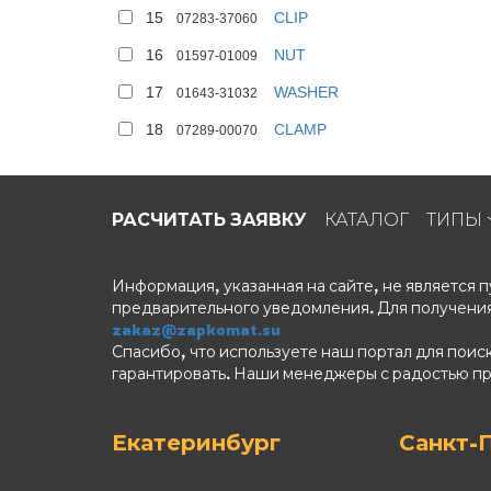
15
CLIP
07283-37060
16
NUT
01597-01009
17
WASHER
01643-31032
18
CLAMP
07289-00070
РАСЧИТАТЬ ЗАЯВКУ
КАТАЛОГ
ТИПЫ
Информация, указанная на сайте, не является
предварительного уведомления. Для получения
zakaz@zapkomat.su
Спасибо, что используете наш портал для поис
гарантировать. Наши менеджеры с радостью п
Екатеринбург
Санкт-