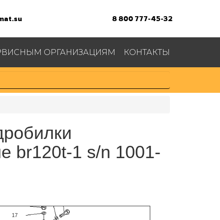
at.su
8 800 777-45-32
РВИСНЫМ ОРГАНИЗАЦИЯМ
КОНТАКТЫ
дробилки
br120t-1 s/n 1001-
13
14
16
17