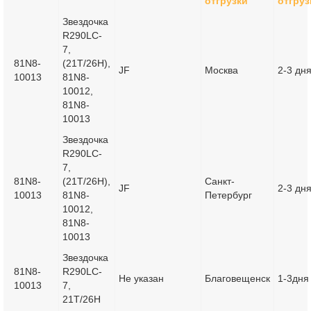
отгрузки
отгруз
Звездочка
R290LC-
7,
81N8-
(21T/26H),
JF
Москва
2-3 дн
10013
81N8-
10012,
81N8-
10013
Звездочка
R290LC-
7,
81N8-
(21T/26H),
Санкт-
JF
2-3 дн
10013
81N8-
Петербург
10012,
81N8-
10013
Звездочка
81N8-
R290LC-
Не указан
Благовещенск
1-3дня
10013
7,
21T/26H