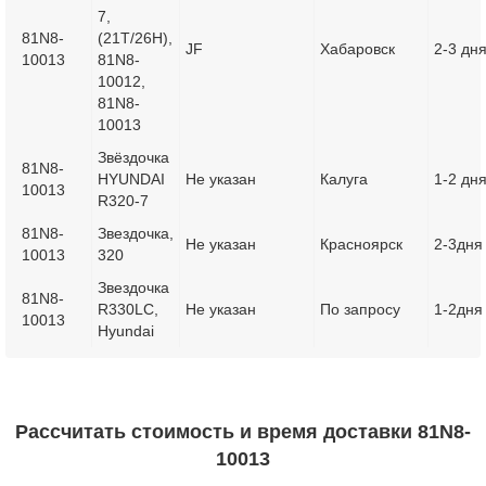
7,
81N8-
(21T/26H),
JF
Хабаровск
2-3 дн
10013
81N8-
10012,
81N8-
10013
Звёздочка
81N8-
HYUNDAI
Не указан
Калуга
1-2 дн
10013
R320-7
81N8-
Звездочка,
Не указан
Красноярск
2-3дня
10013
320
Звездочка
81N8-
R330LC,
Не указан
По запросу
1-2дня
10013
Hyundai
Рассчитать стоимость и время доставки 81N8-
10013