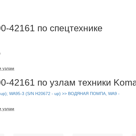
-42161 по спецтехнике
)
и узлам
-42161 по узлам техники Koma
p); WA95-3 (S/N H20672 - up) >> ВОДЯНАЯ ПОМПА, WA9 -
и узлам