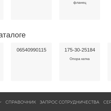
фланец
аталоге
06540990115
175-30-25184
Опора катка
СПРАВОЧНИК
ЗАПРОС СОТРУДНИЧЕСТВА
СЕ