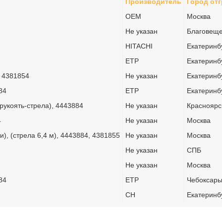
Производитель
Город отг
OEM
Москва
Не указан
Благовеще
HITACHI
Екатеринб
ETP
Екатеринб
, 4381854
Не указан
Екатеринб
84
ETP
Екатеринб
(рукоять-стрела), 4443884
Не указан
Красноярс
4
Не указан
Москва
и), (стрела 6,4 м), 4443884, 4381855
Не указан
Москва
Не указан
СПБ
Не указан
Москва
84
ETP
Чебоксар
CH
Екатеринб