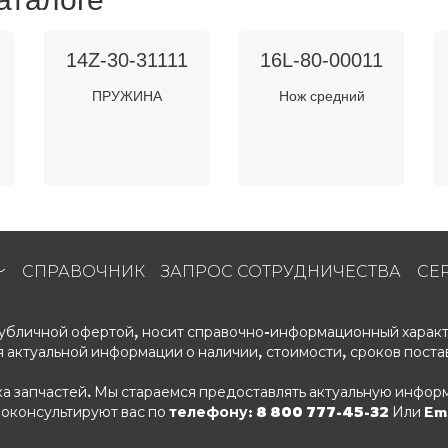
14Z-30-31111
16L-80-00011
ПРУЖИНА
Нож средний
СПРАВОЧНИК
ЗАПРОС СОТРУДНИЧЕСТВА
СЕ
 публичной офертой, носит справочно-информационный характ
 актуальной информации о наличии, стоимости, сроков поста
ка запчастей. Мы стараемся предоставлять актуальную информ
роконсультируют вас по
телефону: 8 800 777-45-32
Или Ema