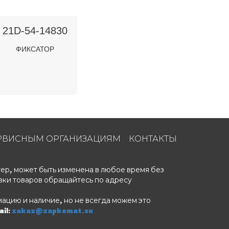
21D-54-14830
ФИКСАТОР
РВИСНЫМ ОРГАНИЗАЦИЯМ
КОНТАКТЫ
ер, может быть изменена в любое время без
вки товаров обращайтесь по адресу
ацию и наличие, но не всегда можем это
il:
zakaz@zapkomat.su