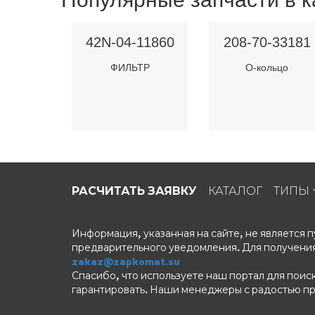
42N-04-11860
208-70-33181
ФИЛЬТР
О-кольцо
РАСЧИТАТЬ ЗАЯВКУ
КАТАЛОГ
ТИПЫ
Информация, указанная на сайте, не является
предварительного уведомления. Для получения
zakaz@zapkomat.su
Спасибо, что используете наш портал для поис
гарантировать. Наши менеджеры с радостью п