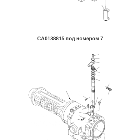
CA0138815 под номером 7