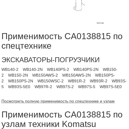
Применимость CA0138815 по
спецтехнике
ЭКСКАВАТОРЫ-ПОГРУЗЧИКИ
WB140-2
WB140-2N
WB140PS-2
WB140PS-2N
WB150-
2
WB150-2N
WB150AWS-2
WB150AWS-2N
WB150PS-
2
WB150PS-2N
WB150WSC-2
WB91R-2
WB93R-2
WB93S-
5
WB93S-5E0
WB97R-2
WB97S-2
WB97S-5
WB97S-5E0
Посмотреть полную применимость по спецтехнике и узлам
Применимость CA0138815 по
узлам техники Komatsu