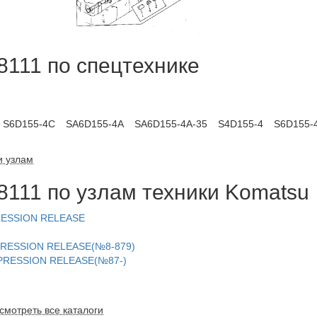
111 по спецтехнике
S6D155-4C
SA6D155-4A
SA6D155-4A-35
S4D155-4
S6D155-
и узлам
111 по узлам техники Komatsu
RESSION RELEASE
PRESSION RELEASE(№8-879)
MPRESSION RELEASE(№87-)
смотреть все каталоги