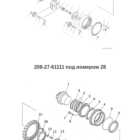
208-27-61111 под номером 28