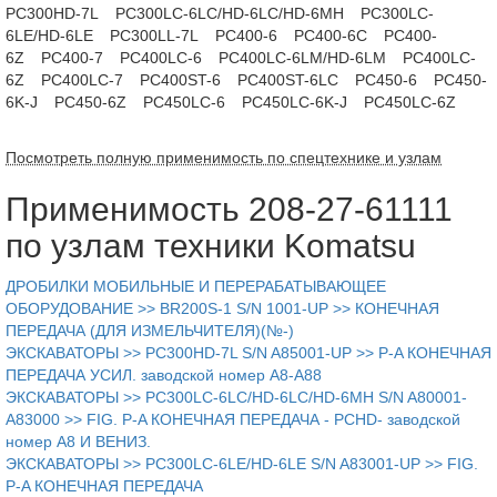
PC300HD-7L
PC300LC-6LC/HD-6LC/HD-6MH
PC300LC-
6LE/HD-6LE
PC300LL-7L
PC400-6
PC400-6C
PC400-
6Z
PC400-7
PC400LC-6
PC400LC-6LM/HD-6LM
PC400LC-
6Z
PC400LC-7
PC400ST-6
PC400ST-6LC
PC450-6
PC450-
6K-J
PC450-6Z
PC450LC-6
PC450LC-6K-J
PC450LC-6Z
Посмотреть полную применимость по спецтехнике и узлам
Применимость 208-27-61111
по узлам техники Komatsu
ДРОБИЛКИ МОБИЛЬНЫЕ И ПЕРЕРАБАТЫВАЮЩЕЕ
ОБОРУДОВАНИЕ >> BR200S-1 S/N 1001-UP >> КОНЕЧНАЯ
ПЕРЕДАЧА (ДЛЯ ИЗМЕЛЬЧИТЕЛЯ)(№-)
ЭКСКАВАТОРЫ >> PC300HD-7L S/N A85001-UP >> P-A КОНЕЧНАЯ
ПЕРЕДАЧА УСИЛ. заводской номер A8-A88
ЭКСКАВАТОРЫ >> PC300LC-6LC/HD-6LC/HD-6MH S/N A80001-
A83000 >> FIG. P-A КОНЕЧНАЯ ПЕРЕДАЧА - PCHD- заводской
номер A8 И BEНИЗ.
ЭКСКАВАТОРЫ >> PC300LC-6LE/HD-6LE S/N A83001-UP >> FIG.
P-A КОНЕЧНАЯ ПЕРЕДАЧА