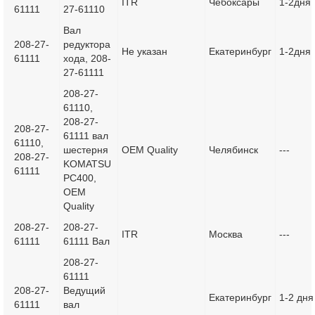
ITR
Чебоксары
1-2дня
61111
27-61110
Вал
208-27-
редуктора
Не указан
Екатеринбург
1-2дня
61111
хода, 208-
27-61111
208-27-
61110,
208-27-
208-27-
61111 вал
61110,
шестерня
OEM Quality
Челябинск
---
208-27-
KOMATSU
61111
PC400,
OEM
Quality
208-27-
208-27-
ITR
Москва
---
61111
61111 Вал
208-27-
61111
208-27-
Ведущий
Екатеринбург
1-2 дня
61111
вал