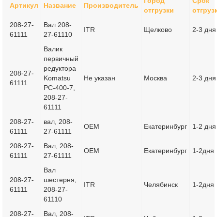
Город
Срок
Артикул
Название
Производитель
отгрузки
отгруз
208-27-
Вал 208-
ITR
Щелково
2-3 дня
61111
27-61110
Валик
первичный
редуктора
208-27-
Komatsu
Не указан
Москва
2-3 дня
61111
PC-400-7,
208-27-
61111
208-27-
вал, 208-
OEM
Екатеринбург
1-2 дня
61111
27-61111
208-27-
Вал, 208-
OEM
Екатеринбург
1-2дня
61111
27-61111
Вал
208-27-
шестерня,
ITR
Челябинск
1-2дня
61111
208-27-
61110
208-27-
Вал, 208-