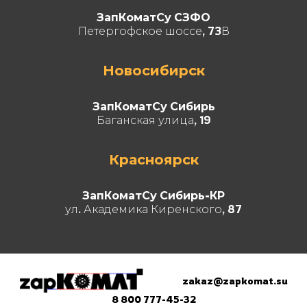
ЗапКоматСу СЗФО
Петергофское шоссе, 73В
Новосибирск
ЗапКоматСу Сибирь
Баганская улица, 19
Красноярск
ЗапКоматСу Сибирь-КР
ул. Академика Киренского, 87
zakaz@zapkomat.su
8 800 777-45-32