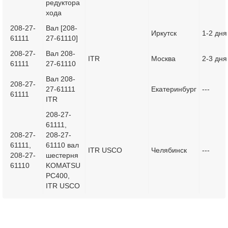
редуктора
хода
208-27-
Вал [208-
Иркутск
1-2 дня
61111
27-61110]
208-27-
Вал 208-
ITR
Москва
2-3 дня
61111
27-61110
Вал 208-
208-27-
27-61111
Екатеринбург
---
61111
ITR
208-27-
61111,
208-27-
208-27-
61111,
61110 вал
ITR USCO
Челябинск
---
208-27-
шестерня
61110
KOMATSU
PC400,
ITR USCO