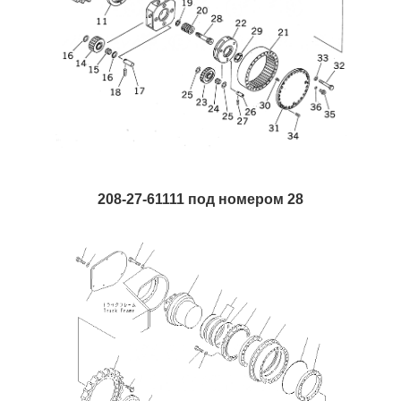
208-27-61111 под номером 28