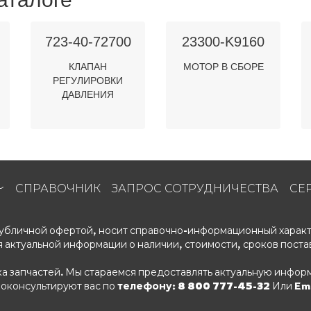
723-40-72700
23300-K9160
КЛАПАН
МОТОР В СБОРЕ
РЕГУЛИРОВКИ
ДАВЛЕНИЯ
СПРАВОЧНИК
ЗАПРОС СОТРУДНИЧЕСТВА
СЕ
 публичной офертой, носит справочно-информационный характ
 актуальной информации о наличии, стоимости, сроков поста
ка запчастей. Мы стараемся предоставлять актуальную информ
роконсультируют вас по
телефону: 8 800 777-45-32
Или Ema