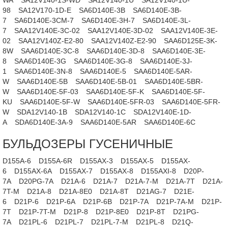
WA
SA12V140-1S-WD
SA12V140-1U
SA12V140-1U-
98
SA12V170-1D-E
SA6D140E-3B
SA6D140E-3B-
7
SA6D140E-3CM-7
SA6D140E-3H-7
SA6D140E-3L-
7
SAA12V140E-3C-02
SAA12V140E-3D-02
SAA12V140E-3E-
02
SAA12V140Z-E2-80
SAA12V140Z-E2-90
SAA6D125E-3K-
8W
SAA6D140E-3C-8
SAA6D140E-3D-8
SAA6D140E-3E-
8
SAA6D140E-3G
SAA6D140E-3G-8
SAA6D140E-3J-
1
SAA6D140E-3N-8
SAA6D140E-5
SAA6D140E-5AR-
W
SAA6D140E-5B
SAA6D140E-5B-01
SAA6D140E-5BR-
W
SAA6D140E-5F-03
SAA6D140E-5F-K
SAA6D140E-5F-
KU
SAA6D140E-5F-W
SAA6D140E-5FR-03
SAA6D140E-5FR-
W
SDA12V140-1B
SDA12V140-1C
SDA12V140E-1D-
A
SDA6D140E-3A-9
SAA6D140E-5AR
SAA6D140E-6C
БУЛЬДОЗЕРЫ ГУСЕНИЧНЫЕ
D155A-6
D155A-6R
D155AX-3
D155AX-5
D155AX-
6
D155AX-6A
D155AX-7
D155AX-8
D155AXI-8
D20P-
7A
D20PG-7A
D21A-6
D21A-7
D21A-7-M
D21A-7T
D21A-
7T-M
D21A-8
D21A-8E0
D21A-8T
D21AG-7
D21E-
6
D21P-6
D21P-6A
D21P-6B
D21P-7A
D21P-7A-M
D21P-
7T
D21P-7T-M
D21P-8
D21P-8E0
D21P-8T
D21PG-
7A
D21PL-6
D21PL-7
D21PL-7-M
D21PL-8
D21Q-