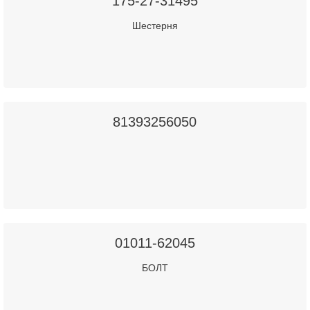
175-27-31495
Шестерня
81393256050
01011-62045
БОЛТ