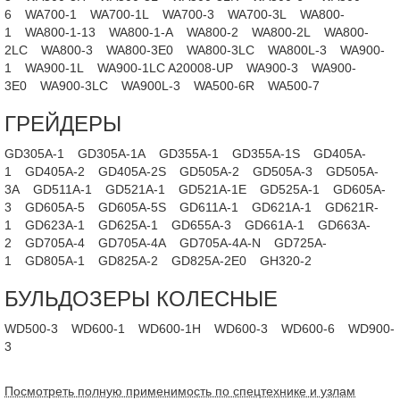
6
WA700-1
WA700-1L
WA700-3
WA700-3L
WA800-
1
WA800-1-13
WA800-1-A
WA800-2
WA800-2L
WA800-
2LC
WA800-3
WA800-3E0
WA800-3LC
WA800L-3
WA900-
1
WA900-1L
WA900-1LC A20008-UP
WA900-3
WA900-
3E0
WA900-3LC
WA900L-3
WA500-6R
WA500-7
ГРЕЙДЕРЫ
GD305A-1
GD305A-1A
GD355A-1
GD355A-1S
GD405A-
1
GD405A-2
GD405A-2S
GD505A-2
GD505A-3
GD505A-
3A
GD511A-1
GD521A-1
GD521A-1E
GD525A-1
GD605A-
3
GD605A-5
GD605A-5S
GD611A-1
GD621A-1
GD621R-
1
GD623A-1
GD625A-1
GD655A-3
GD661A-1
GD663A-
2
GD705A-4
GD705A-4A
GD705A-4A-N
GD725A-
1
GD805A-1
GD825A-2
GD825A-2E0
GH320-2
БУЛЬДОЗЕРЫ КОЛЕСНЫЕ
WD500-3
WD600-1
WD600-1H
WD600-3
WD600-6
WD900-
3
Посмотреть полную применимость по спецтехнике и узлам