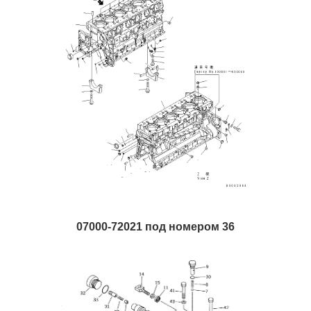
07000-72021 под номером 36