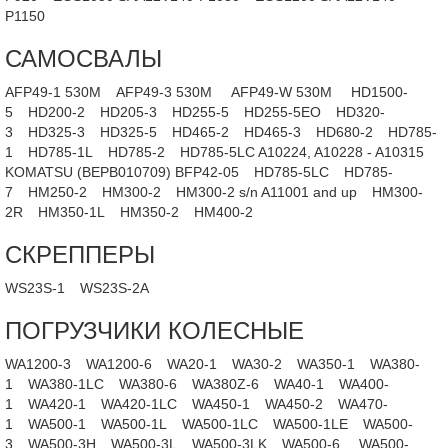
P1150
САМОСВАЛЫ
AFP49-1 530M
AFP49-3 530M
AFP49-W 530M
HD1500-
5
HD200-2
HD205-3
HD255-5
HD255-5EO
HD320-
3
HD325-3
HD325-5
HD465-2
HD465-3
HD680-2
HD785-
1
HD785-1L
HD785-2
HD785-5LC A10224, A10228 - A10315
KOMATSU (BEPB010709) BFP42-05
HD785-5LC
HD785-
7
HM250-2
HM300-2
HM300-2 s/n A11001 and up
HM300-
2R
HM350-1L
HM350-2
HM400-2
СКРЕППЕРЫ
WS23S-1
WS23S-2A
ПОГРУЗЧИКИ КОЛЕСНЫЕ
WA1200-3
WA1200-6
WA20-1
WA30-2
WA350-1
WA380-
1
WA380-1LC
WA380-6
WA380Z-6
WA40-1
WA400-
1
WA420-1
WA420-1LC
WA450-1
WA450-2
WA470-
1
WA500-1
WA500-1L
WA500-1LC
WA500-1LE
WA500-
3
WA500-3H
WA500-3L
WA500-3LK
WA500-6
WA500-