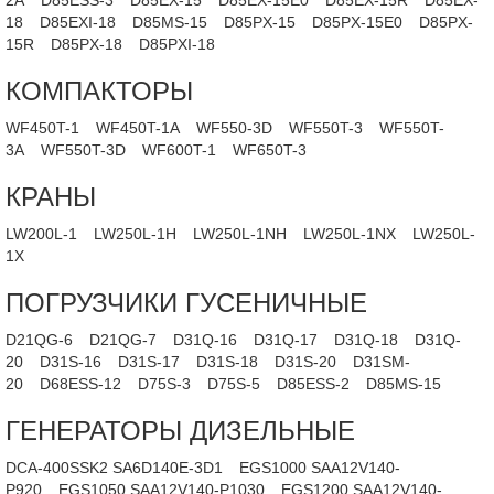
2A
D85ESS-3
D85EX-15
D85EX-15E0
D85EX-15R
D85EX-
18
D85EXI-18
D85MS-15
D85PX-15
D85PX-15E0
D85PX-
15R
D85PX-18
D85PXI-18
КОМПАКТОРЫ
WF450T-1
WF450T-1A
WF550-3D
WF550T-3
WF550T-
3A
WF550T-3D
WF600T-1
WF650T-3
КРАНЫ
LW200L-1
LW250L-1H
LW250L-1NH
LW250L-1NX
LW250L-
1X
ПОГРУЗЧИКИ ГУСЕНИЧНЫЕ
D21QG-6
D21QG-7
D31Q-16
D31Q-17
D31Q-18
D31Q-
20
D31S-16
D31S-17
D31S-18
D31S-20
D31SM-
20
D68ESS-12
D75S-3
D75S-5
D85ESS-2
D85MS-15
ГЕНЕРАТОРЫ ДИЗЕЛЬНЫЕ
DCA-400SSK2 SA6D140E-3D1
EGS1000 SAA12V140-
P920
EGS1050 SAA12V140-P1030
EGS1200 SAA12V140-