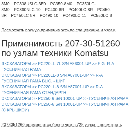
8M0
PC308USLC-3E0
PC350-8M0
PC350LC-
8M0
PC360NLC-10
PC400-8R
PC400LC-8R
PC450-
8R
PC450LC-8R
PC490-10
PC490LC-11
PC550LC-8
Посмотреть полную применимость по спецтехнике и узлам
Применимость 207-30-51260
по узлам техники Komatsu
ЭКСКАВАТОРЫ >> PC220LL-7L S/N A86001-UP >> FIG. R-A
ГУСЕНИЧНАЯ РАМА
ЭКСКАВАТОРЫ >> PC220LL-8 S/N A87001-UP >> R-A
ГУСЕНИЧНАЯ РАМА ВЫС. - ШИР.
ЭКСКАВАТОРЫ >> PC220LL-8 S/N A87001-UP >> R-A
ГУСЕНИЧНАЯ РАМА СТАНДАРТН.
ЭКСКАВАТОРЫ >> PC250-6 S/N 10001-UP >> ГУСЕНИЧНАЯ РАМА
ЭКСКАВАТОРЫ >> PC250-6 S/N 10001-UP >> ГУСЕНИЧНАЯ РАМА
(С КРЫШКОЙ)
2073051260 применяется более чем в 728 узлах – посмотреть