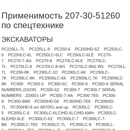
Применимость 207-30-51260
по спецтехнике
ЭКСКАВАТОРЫ
PC220LL-7L
PC220LL-8
PC250-6
PC250HD-6Z
PC250LC-
6
PC250LC-6L
PC250LC-6LC
PC250LC-6LE
PC270-
7
PC270-7-AG
PC270-8
PC270LC-6LE
PC270LC-
7L
PC270LC-8
PC270LC-8-W1
PC270LC-8N1-W1
PC270LL-
7L
PC290-8K
PC290LC-10
PC290LC-6K
PC290LC-
7K
PC290LC-8K
PC290NLC-6K
PC290NLC-7K
PC290NLC-
8K
PC300
PC300-5
PC300-5C
PC300-6
PC300-6 SERIAL
NUMBERS:J10295
PC300-6Z
PC300-7
PC300-7 SERIAL
NUMBERS : J20001-UP
PC300-7-AA
PC300-7E0
PC300-
8
PC300-8M0
PC300HD-5K
PC300HD-7E0
PC300HD-
7L
PC300HD-8 s/n A87001 and up
PC300LC
PC300LC-
5
PC300LC-6
PC300LC-6LC/HD-6LC/HD-6MH
PC300LC-
6LE/HD-6LE
PC300LC-6Z
PC300LC-7
PC300LC-7-
BA
PC300LC-7E0
PC300LC-7L
PC300LC-8
PC300LL-