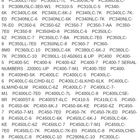
6
PC300LL-7E0
PC300LL-7L
PC300SC-6
PC308USLC-
3
PC308USLC-3E0-W1
PC310-5
PC310LC-5
PC340-
6K
PC340LC-6K
PC340LC-6K-J
PC340LC-7K
PC340LC-7K-
E0
PC340NLC-6
PC340NLC-6K
PC340NLC-7K
PC340NLC-
7K-E0
PC350-6
PC350-6Z
PC350-7
PC350-7-AA
PC350-
7E0
PC350-8
PC350HD-8
PC350LC-6
PC350LC-
6Z
PC350LC-7
PC350LC-7-BA
PC350LC-7E0
PC350LC-
8
PC350LL-7E0
PC350NLC-8
PC360-7
PC360-
8M0
PC360LC-10
PC380LC-6K
PC380LC-6K-J
PC380LC-
7K
PC390LC-10
PC390LL-10 A50601 & UP
PC400
PC400-
5
PC400-5C
PC400-6
PC400-6Z
PC400-7
PC400-7 SERIAL
NUMBERS : J20001-UP
PC400-7-M1
PC400-7E0
PC400-
8
PC400HD-5K
PC400LC
PC400LC-5
PC400LC-
6
PC400LC-6LC/HD-6LC
PC400LC-6LK/HD-6LK
PC400LC-
6LM/HD-6LM
PC400LC-6Z
PC400LC-7
PC400LC-7-
M1
PC400LC-7E0
PC400LC-7L
PC400LC-8
PC400LCSE-
8R
PC400ST-6
PC400ST-6LC
PC410-5
PC410LC-5
PC450-
6
PC450-6K
PC450-6K-J
PC450-6K-KE
PC450-6Z
PC450-
7
PC450-7-M1
PC450-7E0
PC450-7K
PC450-7K-E0
PC450-
8
PC450LC-6
PC450LC-6K
PC450LC-6K-J
PC450LC-6K-
KE
PC450LC-6Z
PC450LC-7
PC450LC-7-M1
PC450LC-
7E0
PC450LC-7K
PC450LC-7K-E0
PC450LC-8
PC450LCHD-
8
PC460LC-8
PC490LC-10
PC290NLC-10
PC300LC-