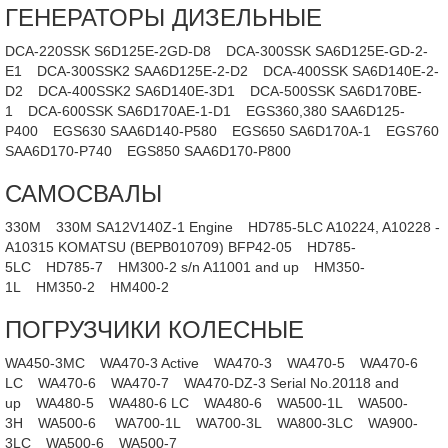
ГЕНЕРАТОРЫ ДИЗЕЛЬНЫЕ
DCA-220SSK S6D125E-2GD-D8
DCA-300SSK SA6D125E-GD-2-
E1
DCA-300SSK2 SAA6D125E-2-D2
DCA-400SSK SA6D140E-2-
D2
DCA-400SSK2 SA6D140E-3D1
DCA-500SSK SA6D170BE-
1
DCA-600SSK SA6D170AE-1-D1
EGS360,380 SAA6D125-
P400
EGS630 SAA6D140-P580
EGS650 SA6D170A-1
EGS760
SAA6D170-P740
EGS850 SAA6D170-P800
САМОСВАЛЫ
330M
330M SA12V140Z-1 Engine
HD785-5LC A10224, A10228 -
A10315 KOMATSU (BEPB010709) BFP42-05
HD785-
5LC
HD785-7
HM300-2 s/n A11001 and up
HM350-
1L
HM350-2
HM400-2
ПОГРУЗЧИКИ КОЛЕСНЫЕ
WA450-3MC
WA470-3 Active
WA470-3
WA470-5
WA470-6
LC
WA470-6
WA470-7
WA470-DZ-3 Serial No.20118 and
up
WA480-5
WA480-6 LC
WA480-6
WA500-1L
WA500-
3H
WA500-6
WA700-1L
WA700-3L
WA800-3LC
WA900-
3LC
WA500-6
WA500-7