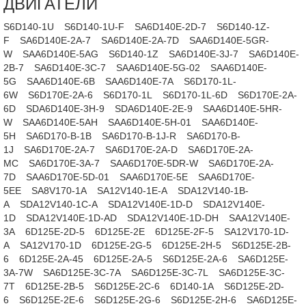
ДВИГАТЕЛИ
S6D140-1U
S6D140-1U-F
SA6D140E-2D-7
S6D140-1Z-
F
SA6D140E-2A-7
SA6D140E-2A-7D
SAA6D140E-5GR-
W
SAA6D140E-5AG
S6D140-1Z
SA6D140E-3J-7
SA6D140E-
2B-7
SA6D140E-3C-7
SAA6D140E-5G-02
SAA6D140E-
5G
SAA6D140E-6B
SAA6D140E-7A
S6D170-1L-
6W
S6D170E-2A-6
S6D170-1L
S6D170-1L-6D
S6D170E-2A-
6D
SDA6D140E-3H-9
SDA6D140E-2E-9
SAA6D140E-5HR-
W
SAA6D140E-5AH
SAA6D140E-5H-01
SAA6D140E-
5H
SA6D170-B-1B
SA6D170-B-1J-R
SA6D170-B-
1J
SA6D170E-2A-7
SA6D170E-2A-D
SA6D170E-2A-
MC
SA6D170E-3A-7
SAA6D170E-5DR-W
SA6D170E-2A-
7D
SAA6D170E-5D-01
SAA6D170E-5E
SAA6D170E-
5EE
SA8V170-1A
SA12V140-1E-A
SDA12V140-1B-
A
SDA12V140-1C-A
SDA12V140E-1D-D
SDA12V140E-
1D
SDA12V140E-1D-AD
SDA12V140E-1D-DH
SAA12V140E-
3A
6D125E-2D-5
6D125E-2E
6D125E-2F-5
SA12V170-1D-
A
SA12V170-1D
6D125E-2G-5
6D125E-2H-5
S6D125E-2B-
6
6D125E-2A-45
6D125E-2A-5
S6D125E-2A-6
SA6D125E-
3A-7W
SA6D125E-3C-7A
SA6D125E-3C-7L
SA6D125E-3C-
7T
6D125E-2B-5
S6D125E-2C-6
6D140-1A
S6D125E-2D-
6
S6D125E-2E-6
S6D125E-2G-6
S6D125E-2H-6
SA6D125E-