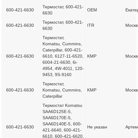
Термостат, 600-421-
600-421-6630
OEM
Екате
6630
Термостат, 600-421-
600-421-6630
ITR
Москв
6630
Термостат,
Komatsu, Cummins,
Caterpillar, 600-421-
600-421-6630
6610, 6127-11-6520,
KMP
Москв
6004-21-6630, 6i-
4954, 4W-4011, 120-
9453, 9S-9160
Термостат,
600-421-6630
Komatsu, Cummins,
KMP
Москв
Caterpillar
Термостат Komatsu
SAA6D125E-5,
SAA6D170E-5,
SAA6D140E-5, 600-
600-421-6630
Не указан
Артем
421-6640, 600-421-
6610, 600-421-6620,