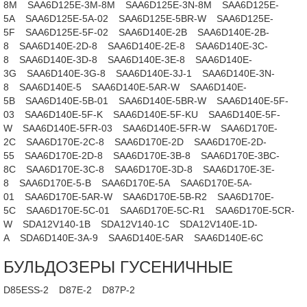
8M
SAA6D125E-3M-8M
SAA6D125E-3N-8M
SAA6D125E-
5A
SAA6D125E-5A-02
SAA6D125E-5BR-W
SAA6D125E-
5F
SAA6D125E-5F-02
SAA6D140E-2B
SAA6D140E-2B-
8
SAA6D140E-2D-8
SAA6D140E-2E-8
SAA6D140E-3C-
8
SAA6D140E-3D-8
SAA6D140E-3E-8
SAA6D140E-
3G
SAA6D140E-3G-8
SAA6D140E-3J-1
SAA6D140E-3N-
8
SAA6D140E-5
SAA6D140E-5AR-W
SAA6D140E-
5B
SAA6D140E-5B-01
SAA6D140E-5BR-W
SAA6D140E-5F-
03
SAA6D140E-5F-K
SAA6D140E-5F-KU
SAA6D140E-5F-
W
SAA6D140E-5FR-03
SAA6D140E-5FR-W
SAA6D170E-
2C
SAA6D170E-2C-8
SAA6D170E-2D
SAA6D170E-2D-
55
SAA6D170E-2D-8
SAA6D170E-3B-8
SAA6D170E-3BC-
8C
SAA6D170E-3C-8
SAA6D170E-3D-8
SAA6D170E-3E-
8
SAA6D170E-5-B
SAA6D170E-5A
SAA6D170E-5A-
01
SAA6D170E-5AR-W
SAA6D170E-5B-R2
SAA6D170E-
5C
SAA6D170E-5C-01
SAA6D170E-5C-R1
SAA6D170E-5CR-
W
SDA12V140-1B
SDA12V140-1C
SDA12V140E-1D-
A
SDA6D140E-3A-9
SAA6D140E-5AR
SAA6D140E-6C
БУЛЬДОЗЕРЫ ГУСЕНИЧНЫЕ
D85ESS-2
D87E-2
D87P-2