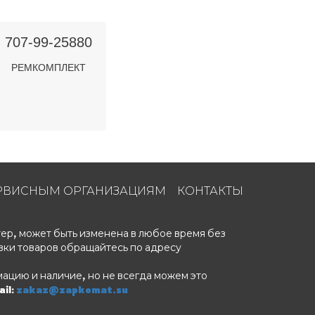
707-99-25880
РЕМКОМПЛЕКТ
РВИСНЫМ ОРГАНИЗАЦИЯМ
КОНТАКТЫ
ер, может быть изменена в любое время без
вки товаров обращайтесь по адресу
ацию и наличие, но не всегда можем это
il:
zakaz@zapkomat.su