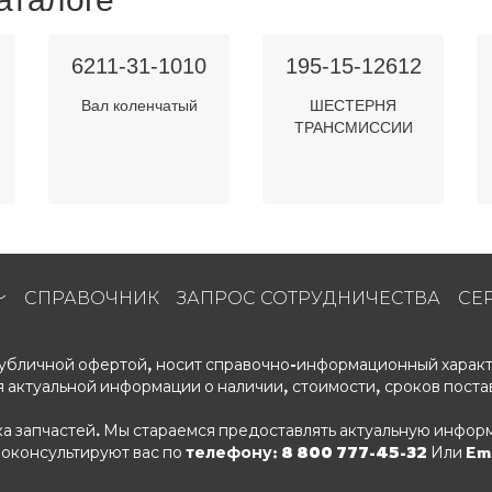
6211-31-1010
195-15-12612
Вал коленчатый
ШЕСТЕРНЯ
ТРАНСМИССИИ
СПРАВОЧНИК
ЗАПРОС СОТРУДНИЧЕСТВА
СЕ
 публичной офертой, носит справочно-информационный характ
 актуальной информации о наличии, стоимости, сроков поста
ка запчастей. Мы стараемся предоставлять актуальную информ
роконсультируют вас по
телефону: 8 800 777-45-32
Или Ema