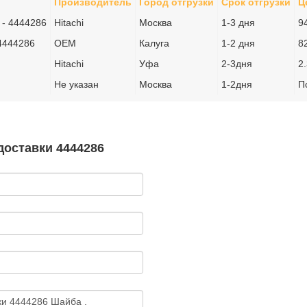
Производитель
Город отгрузки
Срок отгрузки
Ц
 - 4444286
Hitachi
Москва
1-3 дня
9
4444286
OEM
Калуга
1-2 дня
8
Hitachi
Уфа
2-3дня
2
Не указан
Москва
1-2дня
П
доставки 4444286