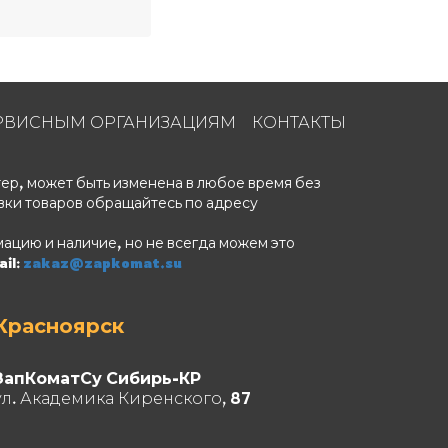
РВИСНЫМ ОРГАНИЗАЦИЯМ
КОНТАКТЫ
ер, может быть изменена в любое время без
вки товаров обращайтесь по адресу
ацию и наличие, но не всегда можем это
il:
zakaz@zapkomat.su
Красноярск
ЗапКоматСу Сибирь-КР
ул. Академика Киренского, 87