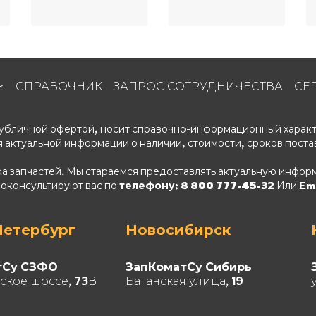
СПРАВОЧНИК
ЗАПРОС СОТРУДНИЧЕСТВА
СЕ
 публичной офертой, носит справочно-информационный характ
 актуальной информации о наличии, стоимости, сроков поста
ка запчастей. Мы стараемся предоставлять актуальную информ
роконсультируют вас по
телефону: 8 800 777-45-32
Или Ema
Петербург
Новосибирск
тСу СЗФО
ЗапКоматСу Сибирь
ское шоссе, 73В
Баганская улица, 19