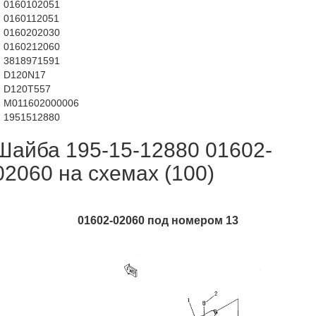
0160102051
0160112051
0160202030
0160212060
3818971591
D120N17
D120T557
M011602000006
1951512880
Шайба 195-15-12880 01602-
02060 на схемах (100)
01602-02060 под номером 13