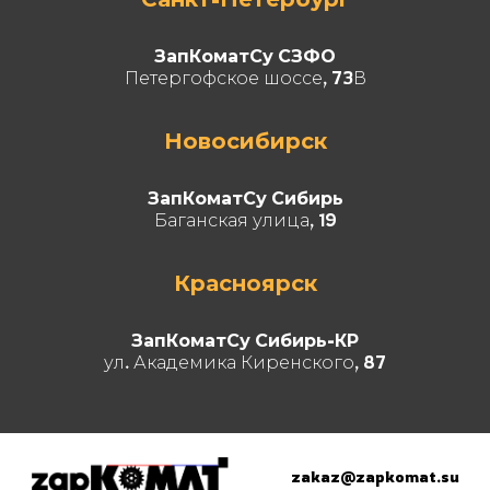
ЗапКоматСу СЗФО
Петергофское шоссе, 73В
Новосибирск
ЗапКоматСу Сибирь
Баганская улица, 19
Красноярск
ЗапКоматСу Сибирь-КР
ул. Академика Киренского, 87
zakaz@zapkomat.su