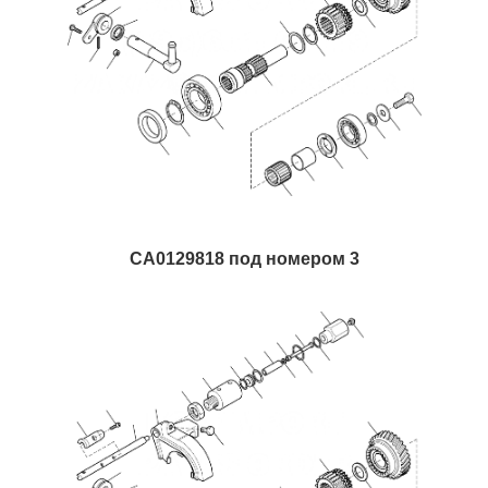
CA0129818 под номером 3