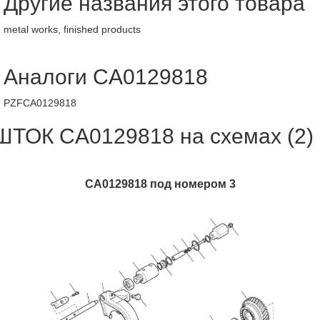
Другие названия этого товара
metal works, finished products
Аналоги CA0129818
PZFCA0129818
ШТОК CA0129818 на схемах (2)
CA0129818 под номером 3