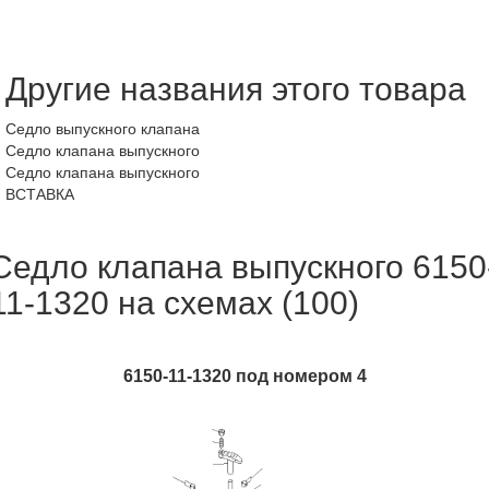
Другие названия этого товара
Седло выпускного клапана
Седло клапана выпускного
Седло клапана выпускного
ВСТАВКА
Седло клапана выпускного 6150
11-1320 на схемах (100)
6150-11-1320 под номером 4