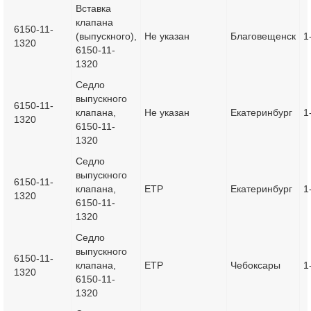
Вставка
клапана
6150-11-
(выпускного),
Не указан
Благовещенск
1
1320
6150-11-
1320
Седло
выпускного
6150-11-
клапана,
Не указан
Екатеринбург
1
1320
6150-11-
1320
Седло
выпускного
6150-11-
клапана,
ETP
Екатеринбург
1
1320
6150-11-
1320
Седло
выпускного
6150-11-
клапана,
ETP
Чебоксары
1
1320
6150-11-
1320