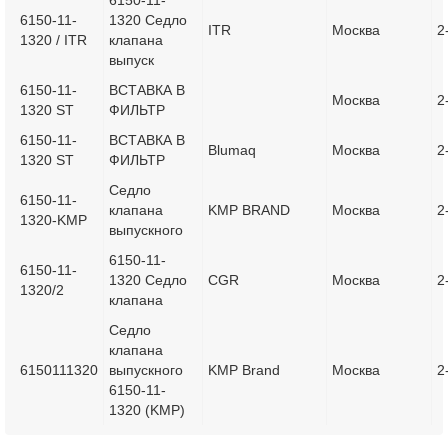
6150-11-
6150-11-
1320 Седло
ITR
Москва
2
1320 / ITR
клапана
выпуск
6150-11-
ВСТАВКА В
Москва
2
1320 ST
ФИЛЬТР
6150-11-
ВСТАВКА В
Blumaq
Москва
2
1320 ST
ФИЛЬТР
Седло
6150-11-
клапана
KMP BRAND
Москва
2
1320-KMP
выпускного
6150-11-
6150-11-
1320 Седло
CGR
Москва
2
1320/2
клапана
Седло
клапана
6150111320
выпускного
KMP Brand
Москва
2
6150-11-
1320 (KMP)