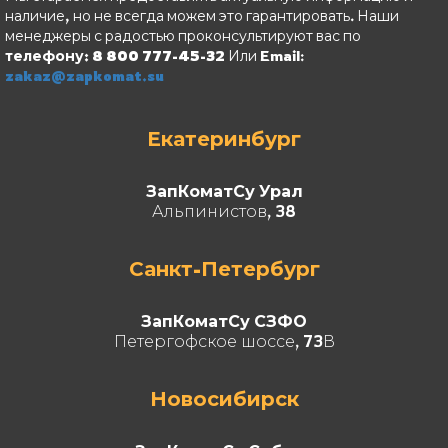
наличие, но не всегда можем это гарантировать. Наши
менеджеры с радостью проконсультируют вас по
телефону: 8 800 777-45-32
Или Email:
zakaz@zapkomat.su
Екатеринбург
ЗапКоматСу Урал
Альпинистов, 38
Санкт-Петербург
ЗапКоматСу СЗФО
Петергофское шоссе, 73В
Новосибирск