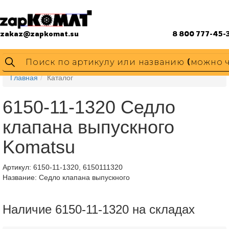
zakaz@zapkomat.su
8 800 777-45-
Главная
Каталог
6150-11-1320 Седло
клапана выпускного
Komatsu
Артикул:
6150-11-1320, 6150111320
Название: Седло клапана выпускного
Наличие 6150-11-1320 на складах