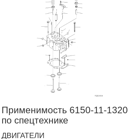
Применимость 6150-11-1320
по спецтехнике
ДВИГАТЕЛИ