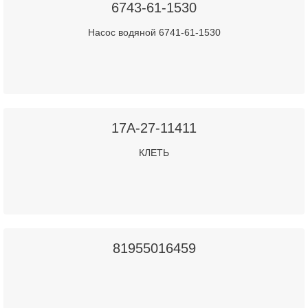
6743-61-1530
Насос водяной 6741-61-1530
17A-27-11411
КЛЕТЬ
81955016459