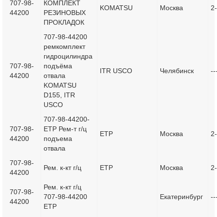
707-98-
КОМПЛЕКТ
KOMATSU
Москва
2
44200
РЕЗИНОВЫХ
ПРОКЛАДОК
707-98-44200
ремкомплект
гидроцилиндра
707-98-
подъёма
ITR USCO
Челябинск
--
44200
отвала
KOMATSU
D155, ITR
USCO
707-98-44200-
707-98-
ETP Рем-т г/ц
ETP
Москва
2
44200
подъема
отвала
707-98-
Рем. к-кт г/ц
ETP
Москва
2
44200
Рем. к-кт г/ц
707-98-
707-98-44200
Екатеринбург
--
44200
ETP