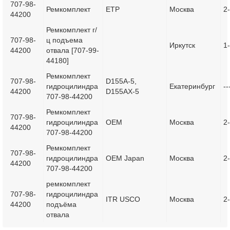
707-98-
Ремкомплект
ETP
Москва
2
44200
Ремкомплект г/
707-98-
ц подъема
Иркутск
1
44200
отвала [707-99-
44180]
Ремкомплект
707-98-
D155A-5,
гидроцилиндра
Екатеринбург
--
44200
D155AX-5
707-98-44200
Ремкомплект
707-98-
гидроцилиндра
OEM
Москва
2
44200
707-98-44200
Ремкомплект
707-98-
гидроцилиндра
OEM Japan
Москва
2
44200
707-98-44200
ремкомплект
707-98-
гидроцилиндра
ITR USCO
Москва
2
44200
подъёма
отвала