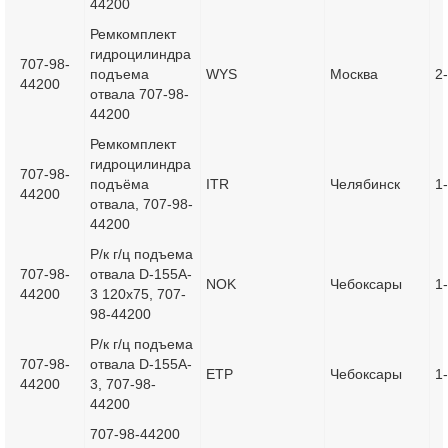
44200
Ремкомплект
гидроцилиндра
707-98-
подъема
WYS
Москва
2
44200
отвала 707-98-
44200
Ремкомплект
гидроцилиндра
707-98-
подъёма
ITR
Челябинск
1
44200
отвала, 707-98-
44200
Р/к г/ц подъема
707-98-
отвала D-155A-
NOK
Чебоксары
1
44200
3 120х75, 707-
98-44200
Р/к г/ц подъема
707-98-
отвала D-155A-
ETP
Чебоксары
1
44200
3, 707-98-
44200
707-98-44200