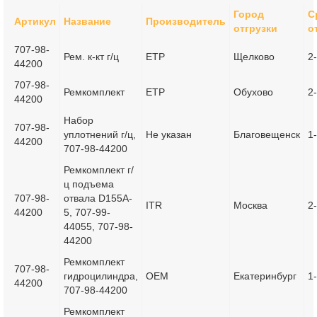
Город
С
Артикул
Название
Производитель
отгрузки
о
707-98-
Рем. к-кт г/ц
ETP
Щелково
2
44200
707-98-
Ремкомплект
ETP
Обухово
2
44200
Набор
707-98-
уплотнений г/ц,
Не указан
Благовещенск
1
44200
707-98-44200
Ремкомплект г/
ц подъема
707-98-
отвала D155A-
ITR
Москва
2
44200
5, 707-99-
44055, 707-98-
44200
Ремкомплект
707-98-
гидроцилиндра,
OEM
Екатеринбург
1
44200
707-98-44200
Ремкомплект