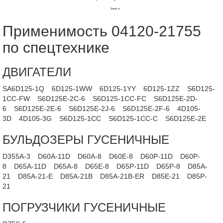
Применимость 04120-21755
по спецтехнике
ДВИГАТЕЛИ
SA6D125-1Q
6D125-1WW
6D125-1YY
6D125-1ZZ
S6D125-
1CC-FW
S6D125E-2C-6
S6D125-1CC-FC
S6D125E-2D-
6
S6D125E-2E-6
S6D125E-2J-6
S6D125E-2F-6
4D105-
3D
4D105-3G
S6D125-1CC
S6D125-1CC-C
S6D125E-2E
БУЛЬДОЗЕРЫ ГУСЕНИЧНЫЕ
D355A-3
D60A-11D
D60A-8
D60E-8
D60P-11D
D60P-
8
D65A-11D
D65A-8
D65E-8
D65P-11D
D65P-8
D85A-
21
D85A-21-E
D85A-21B
D85A-21B-ER
D85E-21
D85P-
21
ПОГРУЗЧИКИ ГУСЕНИЧНЫЕ