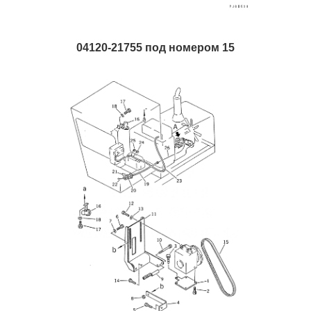
04120-21755 под номером 15