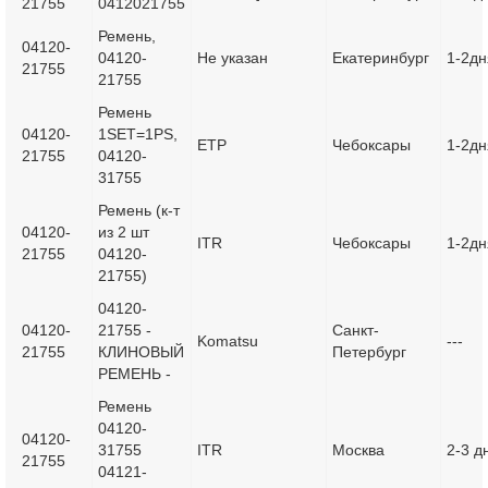
21755
0412021755
Ремень,
04120-
04120-
Не указан
Екатеринбург
1-2дн
21755
21755
Ремень
04120-
1SET=1PS,
ETP
Чебоксары
1-2дн
21755
04120-
31755
Ремень (к-т
04120-
из 2 шт
ITR
Чебоксары
1-2дн
21755
04120-
21755)
04120-
04120-
21755 -
Санкт-
Komatsu
---
21755
КЛИНОВЫЙ
Петербург
РЕМЕНЬ -
Ремень
04120-
04120-
31755
ITR
Москва
2-3 д
21755
04121-