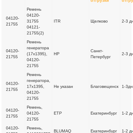
отгрузки
отгр
Ремень
04120-
04120-
31755
ITR
Щелково
2-3 д
21755
04121-
21755(2)
Ремень
генератора
04120-
Санкт-
(17x1395),
HP
2-3 д
21755
Петербург
04120-
21755
Ремень
генератора,
04120-
17x1395,
Не указан
Благовещенск
1-3дн
21755
04120-
21755
Ремень,
04120-
04120-
ETP
Екатеринбург
1-2 д
21755
21755
04120-
Ремень,
BLUMAQ
Екатеринбург
1-2 д