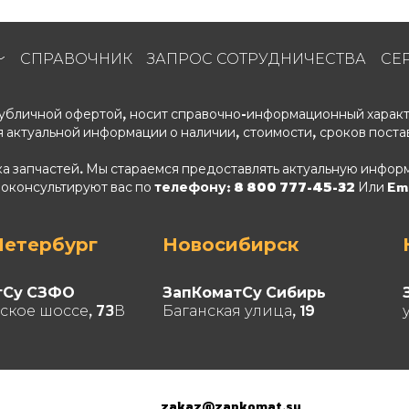
СПРАВОЧНИК
ЗАПРОС СОТРУДНИЧЕСТВА
СЕ
 публичной офертой, носит справочно-информационный характ
 актуальной информации о наличии, стоимости, сроков поста
ка запчастей. Мы стараемся предоставлять актуальную информ
роконсультируют вас по
телефону: 8 800 777-45-32
Или Ema
Петербург
Новосибирск
тСу СЗФО
ЗапКоматСу Сибирь
ское шоссе, 73В
Баганская улица, 19
zakaz@zapkomat.su