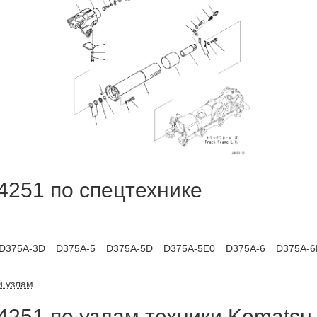
4251 по спецтехнике
D375A-3D
D375A-5
D375A-5D
D375A-5E0
D375A-6
D375A-6
и узлам
4251 по узлам техники Komatsu