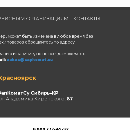
РВИСНЫМ ОРГАНИЗАЦИЯМ
КОНТАКТЫ
ер, может быть изменена в любое время без
вки товаров обращайтесь по адресу
ацию и наличие, но не всегда можем это
il:
zakaz@zapkomat.su
Красноярск
ЗапКоматСу Сибирь-КР
ул. Академика Киренского, 87
8 800 777-45-32