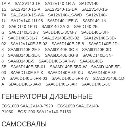
1A-A
SA12V140-1R
SA12V140-1R-A
SA12V140-
1S
SA12V140-1S-A
SA12V140-1S-DA
SA12V140-1S-
TA
SA12V140-1S-WA
SA12V140-1S-WD
SA12V140-
1U
SA12V140-1U-98
SA6D140-1EE-G
SA6D140-1N-
G
SA6D140-1P-G
SA6D140-2A-G
SA6D140-2B-
G
SA6D140E-3B-7
SA6D140E-3CM-7
SA6D140E-3H-
7
SA6D140E-3L-7
SAA12V140E-3C-02
SAA12V140E-3D-
02
SAA12V140E-3E-02
SAA6D140E-2B-8
SAA6D140E-2D-
8
SAA6D140E-2E-8
SAA6D140E-3C-8
SAA6D140E-3D-
8
SAA6D140E-3E-8
SAA6D140E-3G-8
SAA6D140E-3N-
8
SAA6D140E-5
SAA6D140E-5AR-W
SAA6D140E-
5B
SAA6D140E-5B-01
SAA6D140E-5BR-W
SAA6D140E-5F-
03
SAA6D140E-5F-K
SAA6D140E-5F-KU
SAA6D140E-5F-
W
SAA6D140E-5FR-03
SAA6D140E-5FR-W
SDA12V140E-1D-
A
SDA6D140E-3A-9
SAA6D140E-5AR
SAA6D140E-6C
ГЕНЕРАТОРЫ ДИЗЕЛЬНЫЕ
EGS1000 SAA12V140-P920
EGS1050 SAA12V140-
P1030
EGS1200 SAA12V140-P1150
САМОСВАЛЫ