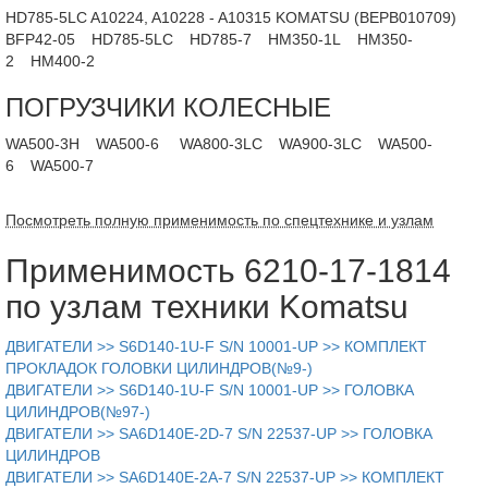
HD785-5LC A10224, A10228 - A10315 KOMATSU (BEPB010709)
BFP42-05
HD785-5LC
HD785-7
HM350-1L
HM350-
2
HM400-2
ПОГРУЗЧИКИ КОЛЕСНЫЕ
WA500-3H
WA500-6
WA800-3LC
WA900-3LC
WA500-
6
WA500-7
Посмотреть полную применимость по спецтехнике и узлам
Применимость 6210-17-1814
по узлам техники Komatsu
ДВИГАТЕЛИ >> S6D140-1U-F S/N 10001-UP >> КОМПЛЕКТ
ПРОКЛАДОК ГОЛОВКИ ЦИЛИНДРОВ(№9-)
ДВИГАТЕЛИ >> S6D140-1U-F S/N 10001-UP >> ГОЛОВКА
ЦИЛИНДРОВ(№97-)
ДВИГАТЕЛИ >> SA6D140E-2D-7 S/N 22537-UP >> ГОЛОВКА
ЦИЛИНДРОВ
ДВИГАТЕЛИ >> SA6D140E-2A-7 S/N 22537-UP >> КОМПЛЕКТ