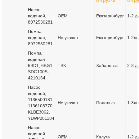
отгрузки
отгр
Насос
водяной,
OEM
Екатеринбург
1-2 д
8972530281
Помпа
водяная,
Не указан
Екатеринбург
1-2дн
8972530281
Помпа
водяная
6BD1, 6BG1,
TBK
Хабаровск
2-3 д
SDG100S,
4210164
Насос
водяной,
1136500181,
Не указан
Подольск
1-3дн
1136108770,
KLBE3062,
YLWP281184
Насос
водяной
OEM
Калуга
1-2 д