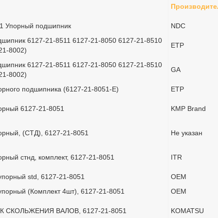
Производите
51 Упорный подшипник
NDC
шипник 6127-21-8511 6127-21-8050 6127-21-8510
ETP
21-8002)
шипник 6127-21-8511 6127-21-8050 6127-21-8510
GA
21-8002)
рного подшипника (6127-21-8051-E)
ETP
орный 6127-21-8051
KMP Brand
рный, (СТД), 6127-21-8051
Не указан
рный стнд, комплект, 6127-21-8051
ITR
порный std, 6127-21-8051
OEM
порный (Комплект 4шт), 6127-21-8051
OEM
 СКОЛЬЖЕНИЯ ВАЛОВ, 6127-21-8051
KOMATSU