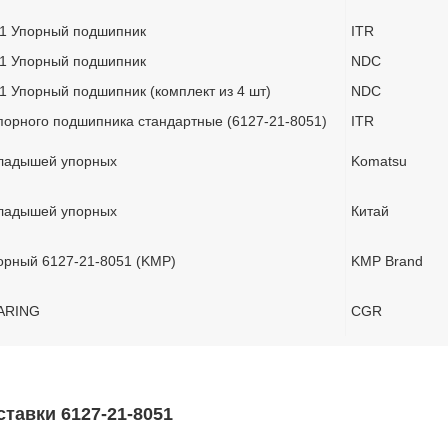
51 Упорный подшипник
ITR
51 Упорный подшипник
NDC
1 Упорный подшипник (комплект из 4 шт)
NDC
орного подшипника стандартные (6127-21-8051)
ITR
кладышей упорных
Komatsu
кладышей упорных
Китай
орный 6127-21-8051 (KMP)
KMP Brand
ARING
CGR
тавки 6127-21-8051