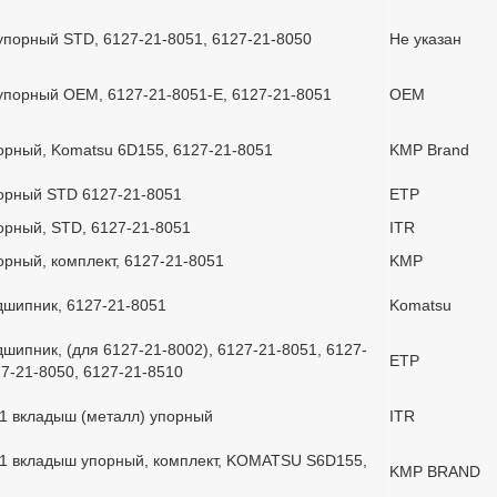
порный STD, 6127-21-8051, 6127-21-8050
Не указан
порный OEM, 6127-21-8051-E, 6127-21-8051
OEM
рный, Komatsu 6D155, 6127-21-8051
KMP Brand
орный STD 6127-21-8051
ETP
рный, STD, 6127-21-8051
ITR
рный, комплект, 6127-21-8051
KMP
шипник, 6127-21-8051
Komatsu
шипник, (для 6127-21-8002), 6127-21-8051, 6127-
ETP
27-21-8050, 6127-21-8510
1 вкладыш (металл) упорный
ITR
1 вкладыш упорный, комплект, KOMATSU S6D155,
KMP BRAND