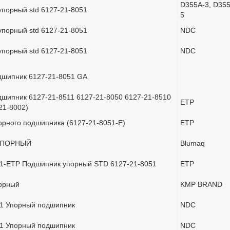
D355A-3, D35
порный std 6127-21-8051
5
порный std 6127-21-8051
NDC
порный std 6127-21-8051
NDC
дшипник 6127-21-8051 GA
шипник 6127-21-8511 6127-21-8050 6127-21-8510
ETP
21-8002)
рного подшипника (6127-21-8051-E)
ETP
УПОРНЫЙ
Blumaq
51-ETP Подшипник упорный STD 6127-21-8051
ETP
орный
KMP BRAND
51 Упорный подшипник
NDC
51 Упорный подшипник
NDC