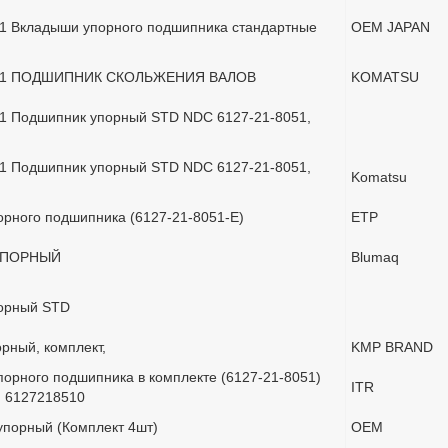
51 Вкладыши упорного подшипника стандартные
OEM JAPAN
051 ПОДШИПНИК СКОЛЬЖЕНИЯ ВАЛОВ
KOMATSU
51 Подшипник упорный STD NDC 6127-21-8051,
51 Подшипник упорный STD NDC 6127-21-8051,
Komatsu
рного подшипника (6127-21-8051-E)
ETP
УПОРНЫЙ
Blumaq
орный STD
рный, комплект,
KMP BRAND
орного подшипника в комплекте (6127-21-8051)
ITR
, 6127218510
порный (Комплект 4шт)
OEM