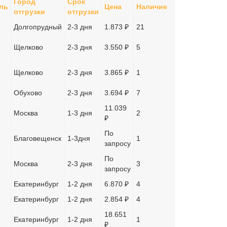
Город
Срок
ль
Цена
Наличие
отгрузки
отгрузки
Долгопрудный
2-3 дня
1.873 ₽
21
Щелково
2-3 дня
3.550 ₽
5
Щелково
2-3 дня
3.865 ₽
1
Обухово
2-3 дня
3.694 ₽
7
11.039
Москва
1-3 дня
2
₽
По
Благовещенск
1-3дня
1
запросу
По
Москва
2-3 дня
3
запросу
Екатеринбург
1-2 дня
6.870 ₽
4
Екатеринбург
1-2 дня
2.854 ₽
4
18.651
Екатеринбург
1-2 дня
1
₽