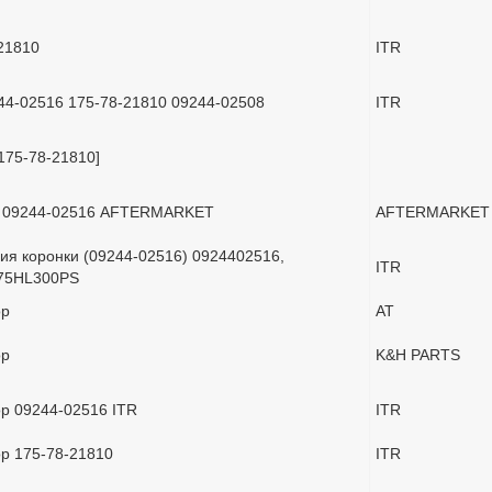
21810
ITR
44-02516 175-78-21810 09244-02508
ITR
175-78-21810]
и 09244-02516 AFTERMARKET
AFTERMARKET
ия коронки (09244-02516) 0924402516,
ITR
775HL300PS
ор
AT
ор
K&H PARTS
р 09244-02516 ITR
ITR
р 175-78-21810
ITR