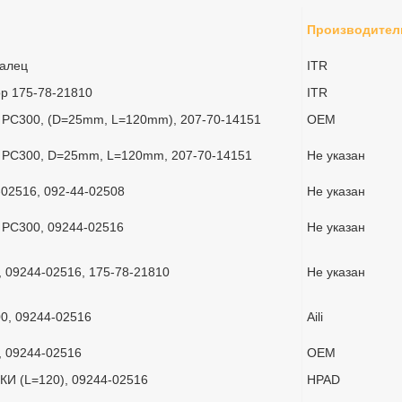
Производител
Палец
ITR
р 175-78-21810
ITR
 PC300, (D=25mm, L=120mm), 207-70-14151
OEM
 PC300, D=25mm, L=120mm, 207-70-14151
Не указан
-02516, 092-44-02508
Не указан
 PC300, 09244-02516
Не указан
, 09244-02516, 175-78-21810
Не указан
0, 09244-02516
Aili
, 09244-02516
OEM
И (L=120), 09244-02516
HPAD