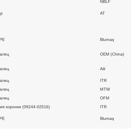
NBLF
ор
AT
РЕ
Blumaq
Палец
OEM (China)
Палец
Aili
Палец
ITR
Палец
MTW
Палец
OFM
ия коронки (09244-02516)
ITR
РЕ
Blumaq