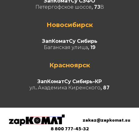
ЗапКоматСу СЗФО
Петергофское шоссе, 73В
Новосибирск
ЗапКоматСу Сибирь
Баганская улица, 19
Красноярск
ЗапКоматСу Сибирь-КР
ул. Академика Киренского, 87
zakaz@zapkomat.su
8 800 777-45-32