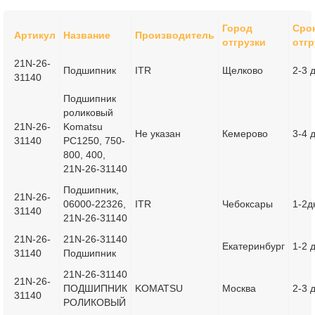
Город
Сро
Артикул
Название
Производитель
отгрузки
отгр
21N-26-
Подшипник
ITR
Щелково
2-3 
31140
Подшипник
роликовый
21N-26-
Komatsu
Не указан
Кемерово
3-4 
31140
PC1250, 750-
800, 400,
21N-26-31140
Подшипник,
21N-26-
06000-22326,
ITR
Чебоксары
1-2д
31140
21N-26-31140
21N-26-
21N-26-31140
Екатеринбург
1-2 
31140
Подшипник
21N-26-31140
21N-26-
ПОДШИПНИК
KOMATSU
Москва
2-3 
31140
РОЛИКОВЫЙ