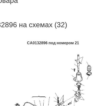
товара
96 на схемах (32)
CA0132896 под номером 21