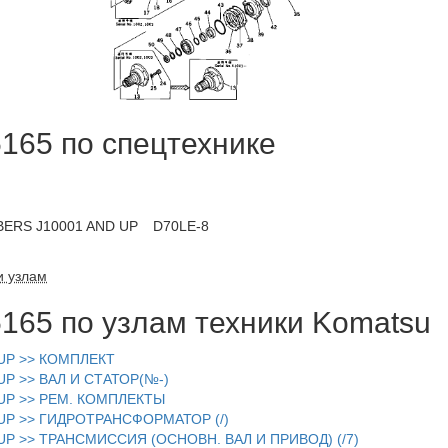
165 по спецтехнике
BERS J10001 AND UP
D70LE-8
и узлам
165 по узлам техники Komatsu
UP >> КОМПЛЕКТ
UP >> ВАЛ И СТАТОР(№-)
-UP >> РЕМ. КОМПЛЕКТЫ
UP >> ГИДРОТРАНСФОРМАТОР (/)
UP >> ТРАНСМИССИЯ (ОСНОВН. ВАЛ И ПРИВОД) (/7)