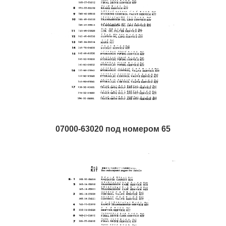
07000-63020 под номером 65