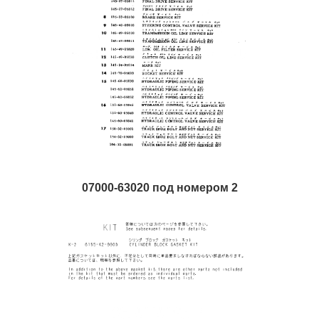
07000-63020 под номером 2