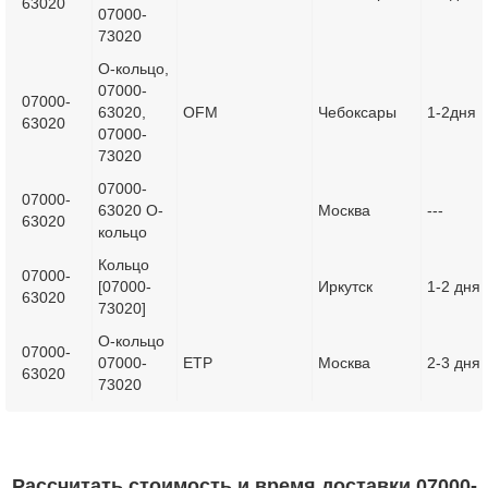
63020
07000-
73020
О-кольцо,
07000-
07000-
63020,
OFM
Чебоксары
1-2дня
63020
07000-
73020
07000-
07000-
63020 О-
Москва
---
63020
кольцо
Кольцо
07000-
[07000-
Иркутск
1-2 дня
63020
73020]
О-кольцо
07000-
07000-
ETP
Москва
2-3 дня
63020
73020
Рассчитать стоимость и время доставки 07000-