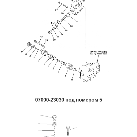
07000-23030 под номером 5