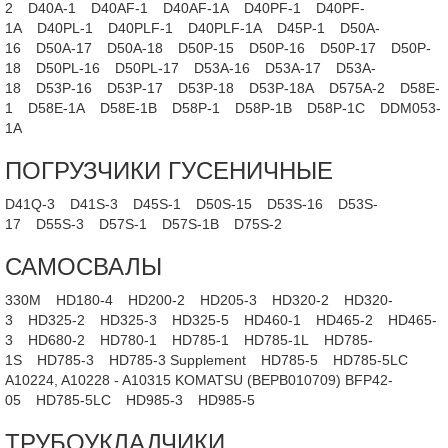
2
D40A-1
D40AF-1
D40AF-1A
D40PF-1
D40PF-
1A
D40PL-1
D40PLF-1
D40PLF-1A
D45P-1
D50A-
16
D50A-17
D50A-18
D50P-15
D50P-16
D50P-17
D50P-
18
D50PL-16
D50PL-17
D53A-16
D53A-17
D53A-
18
D53P-16
D53P-17
D53P-18
D53P-18A
D575A-2
D58E-
1
D58E-1A
D58E-1B
D58P-1
D58P-1B
D58P-1C
DDM053-
1A
ПОГРУЗЧИКИ ГУСЕНИЧНЫЕ
D41Q-3
D41S-3
D45S-1
D50S-15
D53S-16
D53S-
17
D55S-3
D57S-1
D57S-1B
D75S-2
САМОСВАЛЫ
330M
HD180-4
HD200-2
HD205-3
HD320-2
HD320-
3
HD325-2
HD325-3
HD325-5
HD460-1
HD465-2
HD465-
3
HD680-2
HD780-1
HD785-1
HD785-1L
HD785-
1S
HD785-3
HD785-3 Supplement
HD785-5
HD785-5LC
A10224, A10228 - A10315 KOMATSU (BEPB010709) BFP42-
05
HD785-5LC
HD985-3
HD985-5
ТРУБОУКЛАДЧИКИ