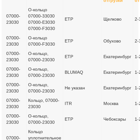
отгрузки
от
О-кольцо
07000-
07000-33030
ETP
Щелково
2-
23030
07000-E3030
07000-F3030
07000-
О-кольцо
ETP
Обухово
2-
23030
07000-F3030
07000-
О-кольцо,
ETP
Екатеринбург
1-
23030
07000-23030
07000-
О-кольцо,
BLUMAQ
Екатеринбург
1-
23030
07000-23030
07000-
О-кольцо,
Не указан
Екатеринбург
1-
23030
07000-23030
07000-
Кольцо, 07000-
ITR
Москва
1-
23030
23030
07000-
О-кольцо,
ETP
Чебоксары
1-
23030
07000-23030
Кольцо
07000-
уплотнительное