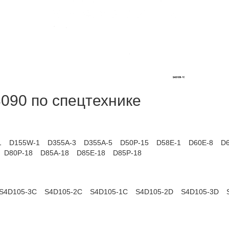
090 по спецтехнике
1
D155W-1
D355A-3
D355A-5
D50P-15
D58E-1
D60E-8
D6
D80P-18
D85A-18
D85E-18
D85P-18
S4D105-3C
S4D105-2C
S4D105-1C
S4D105-2D
S4D105-3D