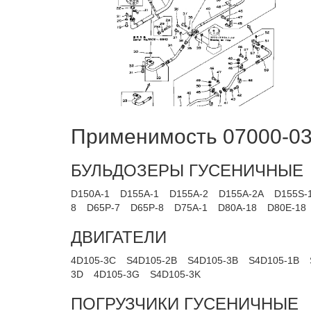
Применимость 07000-03
БУЛЬДОЗЕРЫ ГУСЕНИЧНЫЕ
D150A-1
D155A-1
D155A-2
D155A-2A
D155S-
8
D65P-7
D65P-8
D75A-1
D80A-18
D80E-18
ДВИГАТЕЛИ
4D105-3C
S4D105-2B
S4D105-3B
S4D105-1B
3D
4D105-3G
S4D105-3K
ПОГРУЗЧИКИ ГУСЕНИЧНЫЕ