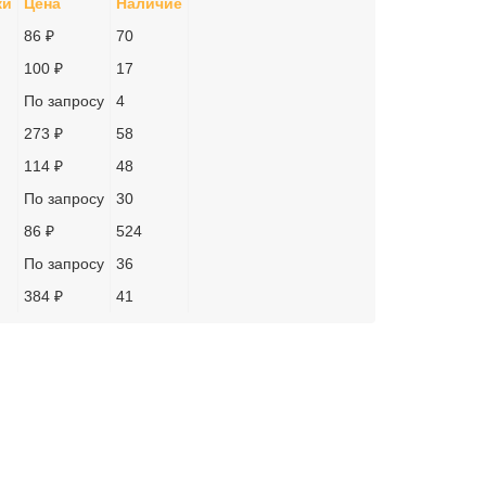
ки
Цена
Наличие
86 ₽
70
100 ₽
17
По запросу
4
273 ₽
58
114 ₽
48
По запросу
30
86 ₽
524
По запросу
36
384 ₽
41