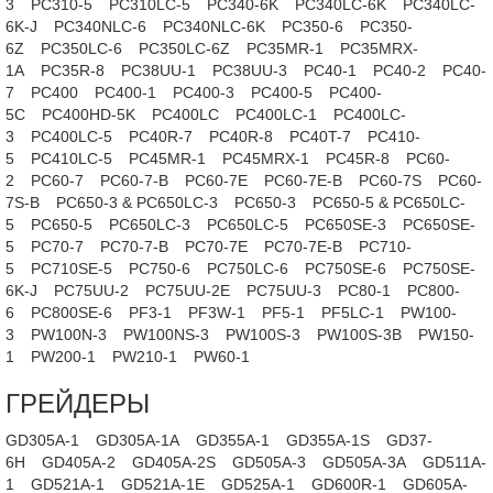
3
PC310-5
PC310LC-5
PC340-6K
PC340LC-6K
PC340LC-
6K-J
PC340NLC-6
PC340NLC-6K
PC350-6
PC350-
6Z
PC350LC-6
PC350LC-6Z
PC35MR-1
PC35MRX-
1A
PC35R-8
PC38UU-1
PC38UU-3
PC40-1
PC40-2
PC40-
7
PC400
PC400-1
PC400-3
PC400-5
PC400-
5C
PC400HD-5K
PC400LC
PC400LC-1
PC400LC-
3
PC400LC-5
PC40R-7
PC40R-8
PC40T-7
PC410-
5
PC410LC-5
PC45MR-1
PC45MRX-1
PC45R-8
PC60-
2
PC60-7
PC60-7-B
PC60-7E
PC60-7E-B
PC60-7S
PC60-
7S-B
PC650-3 & PC650LC-3
PC650-3
PC650-5 & PC650LC-
5
PC650-5
PC650LC-3
PC650LC-5
PC650SE-3
PC650SE-
5
PC70-7
PC70-7-B
PC70-7E
PC70-7E-B
PC710-
5
PC710SE-5
PC750-6
PC750LC-6
PC750SE-6
PC750SE-
6K-J
PC75UU-2
PC75UU-2E
PC75UU-3
PC80-1
PC800-
6
PC800SE-6
PF3-1
PF3W-1
PF5-1
PF5LC-1
PW100-
3
PW100N-3
PW100NS-3
PW100S-3
PW100S-3B
PW150-
1
PW200-1
PW210-1
PW60-1
ГРЕЙДЕРЫ
GD305A-1
GD305A-1A
GD355A-1
GD355A-1S
GD37-
6H
GD405A-2
GD405A-2S
GD505A-3
GD505A-3A
GD511A-
1
GD521A-1
GD521A-1E
GD525A-1
GD600R-1
GD605A-