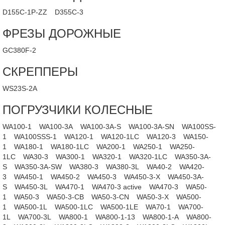
D155C-1P-ZZ
D355C-3
ФРЕЗЫ ДОРОЖНЫЕ
GC380F-2
СКРЕППЕРЫ
WS23S-2A
ПОГРУЗЧИКИ КОЛЕСНЫЕ
WA100-1
WA100-3A
WA100-3A-S
WA100-3A-SN
WA100SS-
1
WA100SSS-1
WA120-1
WA120-1LC
WA120-3
WA150-
1
WA180-1
WA180-1LC
WA200-1
WA250-1
WA250-
1LC
WA30-3
WA300-1
WA320-1
WA320-1LC
WA350-3A-
S
WA350-3A-SW
WA380-3
WA380-3L
WA40-2
WA420-
3
WA450-1
WA450-2
WA450-3
WA450-3-X
WA450-3A-
S
WA450-3L
WA470-1
WA470-3 active
WA470-3
WA50-
1
WA50-3
WA50-3-CB
WA50-3-CN
WA50-3-X
WA500-
1
WA500-1L
WA500-1LC
WA500-1LE
WA70-1
WA700-
1L
WA700-3L
WA800-1
WA800-1-13
WA800-1-A
WA800-