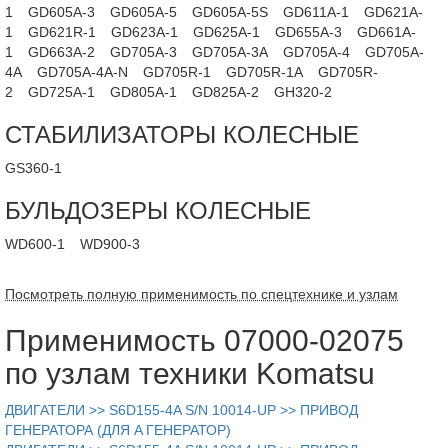
1
GD605A-3
GD605A-5
GD605A-5S
GD611A-1
GD621A-
1
GD621R-1
GD623A-1
GD625A-1
GD655A-3
GD661A-
1
GD663A-2
GD705A-3
GD705A-3A
GD705A-4
GD705A-
4A
GD705A-4A-N
GD705R-1
GD705R-1A
GD705R-
2
GD725A-1
GD805A-1
GD825A-2
GH320-2
СТАБИЛИЗАТОРЫ КОЛЕСНЫЕ
GS360-1
БУЛЬДОЗЕРЫ КОЛЕСНЫЕ
WD600-1
WD900-3
Посмотреть полную применимость по спецтехнике и узлам
Применимость 07000-02075
по узлам техники Komatsu
ДВИГАТЕЛИ >> S6D155-4A S/N 10014-UP >> ПРИВОД
ГЕНЕРАТОРА (ДЛЯ A ГЕНЕРАТОР)