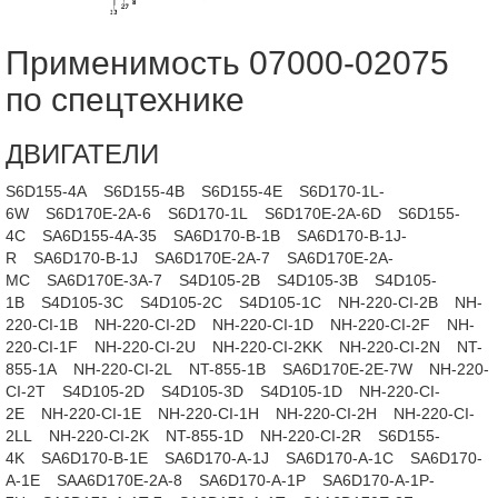
Применимость 07000-02075
по спецтехнике
ДВИГАТЕЛИ
S6D155-4A
S6D155-4B
S6D155-4E
S6D170-1L-
6W
S6D170E-2A-6
S6D170-1L
S6D170E-2A-6D
S6D155-
4C
SA6D155-4A-35
SA6D170-B-1B
SA6D170-B-1J-
R
SA6D170-B-1J
SA6D170E-2A-7
SA6D170E-2A-
MC
SA6D170E-3A-7
S4D105-2B
S4D105-3B
S4D105-
1B
S4D105-3C
S4D105-2C
S4D105-1C
NH-220-CI-2B
NH-
220-CI-1B
NH-220-CI-2D
NH-220-CI-1D
NH-220-CI-2F
NH-
220-CI-1F
NH-220-CI-2U
NH-220-CI-2KK
NH-220-CI-2N
NT-
855-1A
NH-220-CI-2L
NT-855-1B
SA6D170E-2E-7W
NH-220-
CI-2T
S4D105-2D
S4D105-3D
S4D105-1D
NH-220-CI-
2E
NH-220-CI-1E
NH-220-CI-1H
NH-220-CI-2H
NH-220-CI-
2LL
NH-220-CI-2K
NT-855-1D
NH-220-CI-2R
S6D155-
4K
SA6D170-B-1E
SA6D170-A-1J
SA6D170-A-1C
SA6D170-
A-1E
SAA6D170E-2A-8
SA6D170-A-1P
SA6D170-A-1P-