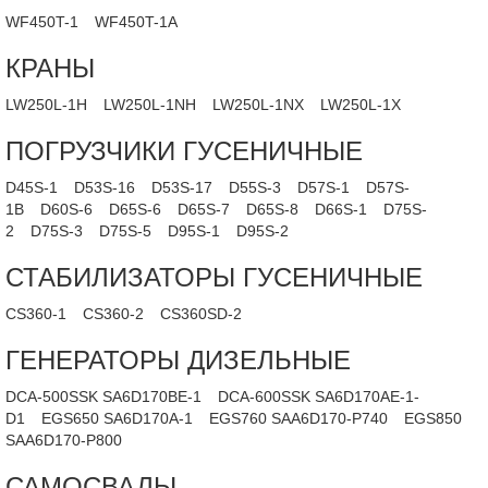
WF450T-1
WF450T-1A
КРАНЫ
LW250L-1H
LW250L-1NH
LW250L-1NX
LW250L-1X
ПОГРУЗЧИКИ ГУСЕНИЧНЫЕ
D45S-1
D53S-16
D53S-17
D55S-3
D57S-1
D57S-
1B
D60S-6
D65S-6
D65S-7
D65S-8
D66S-1
D75S-
2
D75S-3
D75S-5
D95S-1
D95S-2
СТАБИЛИЗАТОРЫ ГУСЕНИЧНЫЕ
CS360-1
CS360-2
CS360SD-2
ГЕНЕРАТОРЫ ДИЗЕЛЬНЫЕ
DCA-500SSK SA6D170BE-1
DCA-600SSK SA6D170AE-1-
D1
EGS650 SA6D170A-1
EGS760 SAA6D170-P740
EGS850
SAA6D170-P800
САМОСВАЛЫ