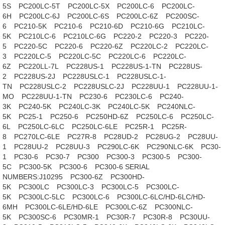
5S
PC200LC-5T
PC200LC-5X
PC200LC-6
PC200LC-
6H
PC200LC-6J
PC200LC-6S
PC200LC-6Z
PC200SC-
6
PC210-5K
PC210-6
PC210-6D
PC210-6G
PC210LC-
5K
PC210LC-6
PC210LC-6G
PC220-2
PC220-3
PC220-
5
PC220-5C
PC220-6
PC220-6Z
PC220LC-2
PC220LC-
3
PC220LC-5
PC220LC-5C
PC220LC-6
PC220LC-
6Z
PC220LL-7L
PC228US-1
PC228US-1-TN
PC228US-
2
PC228US-2J
PC228USLC-1
PC228USLC-1-
TN
PC228USLC-2
PC228USLC-2J
PC228UU-1
PC228UU-1-
MO
PC228UU-1-TN
PC230-6
PC230LC-6
PC240-
3K
PC240-5K
PC240LC-3K
PC240LC-5K
PC240NLC-
5K
PC25-1
PC250-6
PC250HD-6Z
PC250LC-6
PC250LC-
6L
PC250LC-6LC
PC250LC-6LE
PC25R-1
PC25R-
8
PC270LC-6LE
PC27R-8
PC28UD-2
PC28UG-2
PC28UU-
1
PC28UU-2
PC28UU-3
PC290LC-6K
PC290NLC-6K
PC30-
1
PC30-6
PC30-7
PC300
PC300-3
PC300-5
PC300-
5C
PC300-5K
PC300-6
PC300-6 SERIAL
NUMBERS:J10295
PC300-6Z
PC300HD-
5K
PC300LC
PC300LC-3
PC300LC-5
PC300LC-
5K
PC300LC-5LC
PC300LC-6
PC300LC-6LC/HD-6LC/HD-
6MH
PC300LC-6LE/HD-6LE
PC300LC-6Z
PC300NLC-
5K
PC300SC-6
PC30MR-1
PC30R-7
PC30R-8
PC30UU-