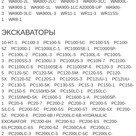
2
WA800-2L
WA800-2LC
WA800-3
WA800-3LC
WA800L-
3
WA900-1
WA900-1L
WA900-1LC A20008-UP
WA900-
3
WA900-3LC
WA900L-3
WR11-1
WR11-3
WR11SS-
1
WR8-1
ЭКСКАВАТОРЫ
10-HT-1
PC100-3
PC100-5
PC100-5C
PC100-5S
PC100-
5Z
PC1000-1
PC1000LC-1
PC1000SE-1
PC1000SP-
1
PC100L-2
PC100L-3
PC100L-5
PC100L-6
PC100S-
3
PC100SS-3
PC100U-3
PC100US-3
PC10N-7
PC1100-
6
PC1100LC-6
PC1100SE-6
PC1100SP-6
PC120-3
PC120-
5
PC120-5C
PC120-5K
PC120-5M
PC120-5S
PC120-
5X
PC120-5Z
PC120S-3
PC120SS-3
PC12UU-1
PC12UU-
2
PC130-5
PC130-5K
PC130-5S
PC15-3
PC150-1
PC150-
3
PC150-5
PC150HD-5K
PC150LC-1
PC150LC-
3
PC150NHD-5K
PC1600-1
PC1600-1-A
PC1600SP-
1
PC20-6
PC20-7
PC200-2
PC200-3
PC200-5
PC200-
5/LC-5
PC200-5C
PC200-5S
PC200-5T
PC200-5X
PC200-
5Z
PC200-6
PC200-6B / PC200LC-6B HYDRAULIC
EXCAVATOR
PC200-6H
PC200-6J
PC200-6S
PC200-
6S,PC200LC-6S
PC200-6Z
PC200CA-6
PC200LC-
2
PC200LC-3
PC200LC-5
PC200LC-5C
PC200LC-