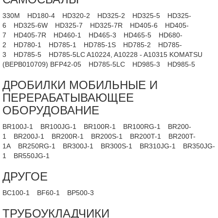
330M
HD180-4
HD320-2
HD325-2
HD325-5
HD325-
6
HD325-6W
HD325-7
HD325-7R
HD405-6
HD405-
7
HD405-7R
HD460-1
HD465-3
HD465-5
HD680-
2
HD780-1
HD785-1
HD785-1S
HD785-2
HD785-
3
HD785-5
HD785-5LC A10224, A10228 - A10315 KOMATSU
(BEPB010709) BFP42-05
HD785-5LC
HD985-3
HD985-5
ДРОБИЛКИ МОБИЛЬНЫЕ И
ПЕРЕРАБАТЫВАЮЩЕЕ
ОБОРУДОВАНИЕ
BR100J-1
BR100JG-1
BR100R-1
BR100RG-1
BR200-
1
BR200J-1
BR200R-1
BR200S-1
BR200T-1
BR200T-
1A
BR250RG-1
BR300J-1
BR300S-1
BR310JG-1
BR350JG-
1
BR550JG-1
ДРУГОЕ
BC100-1
BF60-1
BP500-3
ТРУБОУКЛАДЧИКИ