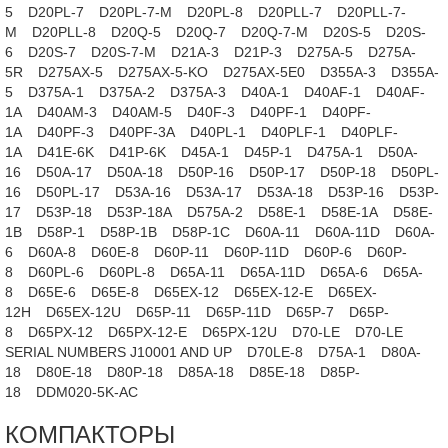
5
D20PL-7
D20PL-7-M
D20PL-8
D20PLL-7
D20PLL-7-
M
D20PLL-8
D20Q-5
D20Q-7
D20Q-7-M
D20S-5
D20S-
6
D20S-7
D20S-7-M
D21A-3
D21P-3
D275A-5
D275A-
5R
D275AX-5
D275AX-5-KO
D275AX-5E0
D355A-3
D355A-
5
D375A-1
D375A-2
D375A-3
D40A-1
D40AF-1
D40AF-
1A
D40AM-3
D40AM-5
D40F-3
D40PF-1
D40PF-
1A
D40PF-3
D40PF-3A
D40PL-1
D40PLF-1
D40PLF-
1A
D41E-6K
D41P-6K
D45A-1
D45P-1
D475A-1
D50A-
16
D50A-17
D50A-18
D50P-16
D50P-17
D50P-18
D50PL-
16
D50PL-17
D53A-16
D53A-17
D53A-18
D53P-16
D53P-
17
D53P-18
D53P-18A
D575A-2
D58E-1
D58E-1A
D58E-
1B
D58P-1
D58P-1B
D58P-1C
D60A-11
D60A-11D
D60A-
6
D60A-8
D60E-8
D60P-11
D60P-11D
D60P-6
D60P-
8
D60PL-6
D60PL-8
D65A-11
D65A-11D
D65A-6
D65A-
8
D65E-6
D65E-8
D65EX-12
D65EX-12-E
D65EX-
12H
D65EX-12U
D65P-11
D65P-11D
D65P-7
D65P-
8
D65PX-12
D65PX-12-E
D65PX-12U
D70-LE
D70-LE
SERIAL NUMBERS J10001 AND UP
D70LE-8
D75A-1
D80A-
18
D80E-18
D80P-18
D85A-18
D85E-18
D85P-
18
DDM020-5K-AC
КОМПАКТОРЫ