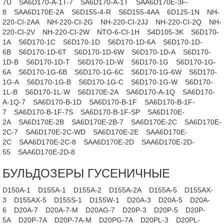
7U
SA6D170-A-1T-7
SA6D170-A-1T
SAA6D170E-3F-
8
SAA6D170E-2A
S6D155-4-R
S6D155-4AA
6D125-1N
NH-
220-CI-2AA
NH-220-CI-2G
NH-220-CI-2JJ
NH-220-CI-2Q
NH-
220-CI-2V
NH-220-CI-2W
NTO-6-CI-1H
S4D105-3K
S6D170-
1A
S6D170-1C
S6D170-1D
S6D170-1D-6A
S6D170-1D-
6B
S6D170-1D-6T
S6D170-1D-6W
S6D170-1D-A
S6D170-
1D-B
S6D170-1D-T
S6D170-1D-W
S6D170-1G
S6D170-1G-
6A
S6D170-1G-6B
S6D170-1G-6C
S6D170-1G-6W
S6D170-
1G-A
S6D170-1G-B
S6D170-1G-C
S6D170-1G-W
S6D170-
1L-B
S6D170-1L-W
S6D170E-2A
SA6D170-A-1Q
SA6D170-
A-1Q-7
SA6D170-B-1D
SA6D170-B-1F
SA6D170-B-1F-
7
SA6D170-B-1F-7S
SA6D170-B-1F-SP
SA6D170E-
2A
SA6D170E-2B
SA6D170E-2B-7
SA6D170E-2C
SA6D170E-
2C-7
SA6D170E-2C-WD
SA6D170E-2E
SAA6D170E-
2C
SAA6D170E-2C-8
SAA6D170E-2D
SAA6D170E-2D-
55
SAA6D170E-2D-8
БУЛЬДОЗЕРЫ ГУСЕНИЧНЫЕ
D150A-1
D155A-1
D155A-2
D155A-2A
D155A-5
D155AX-
3
D155AX-5
D155S-1
D155W-1
D20A-3
D20A-5
D20A-
6
D20A-7
D20A-7-M
D20AG-7
D20P-3
D20P-5
D20P-
5A
D20P-7A
D20P-7A-M
D20PG-7A
D20PL-3
D20PL-