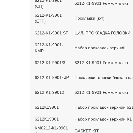
6212-K1-9901
6212-K1-9901 Ремкомплект
(CH)
6212-K1-9901
Прокладки (к-т)
(ETP)
6212-K1-9901 ST
ЦИЛ. ПРОКЛАДКА ГОЛОВКИ
6212-K1-9901-
Набор прокладок верхний
KMP
6212-K1-9901/3
6212-K1-9901 Ремкомплект
6212-K1-9901~JP
Прокладки головки блока в н
6212-K1-99012
6212-K1-9901 Ремкомплект
6212K19901
Набор прокладок верхний 62
6212K19901
Набор прокладок верхний K1
KM6212-K1-9901
GASKET KIT