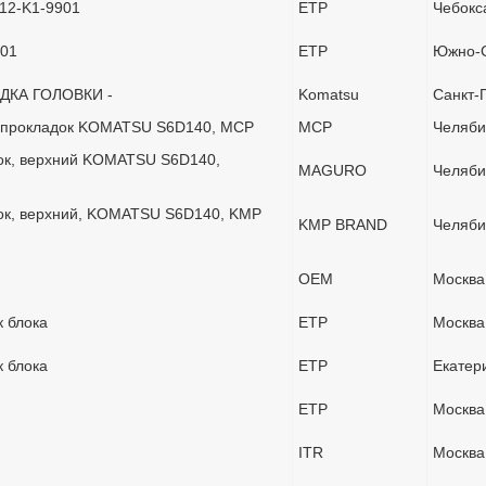
212-K1-9901
ETP
Чебокс
901
ETP
Южно-С
АДКА ГОЛОВКИ -
Komatsu
Санкт-
р прокладок KOMATSU S6D140, MCP
MCP
Челяби
ок, верхний KOMATSU S6D140,
MAGURO
Челяби
ок, верхний, KOMATSU S6D140, KMP
KMP BRAND
Челяби
OEM
Москва
к блока
ETP
Москва
к блока
ETP
Екатер
ETP
Москва
ITR
Москва