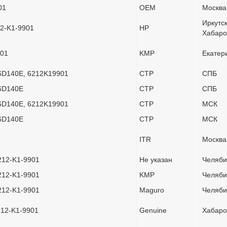
01
OEM
Москва
Иркутск
12-K1-9901
HP
Хабаро
901
KMP
Екатер
6D140E, 6212K19901
CTP
СПБ
 6D140E
CTP
СПБ
6D140E, 6212K19901
CTP
МСК
 6D140E
CTP
МСК
ITR
Москва
212-K1-9901
Не указан
Челяби
212-K1-9901
KMP
Челяби
212-K1-9901
Maguro
Челяби
212-K1-9901
Genuine
Хабаро