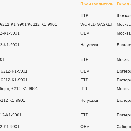
Производитель
Город 
ETP
Щелко
 6212-K1-9901/K6212-K1-9901
WORLD GASKET
Москва
12-K1-9901
OEM
Москва
12-K1-9901
Не указан
Благов
901
ETP
Москва
 6212-K1-9901
OEM
Екатер
 6212-K1-9901
ETP
Екатер
аборе, 6212-K1-9901
ITR
Москва
6212-K1-9901
Не указан
Екатер
212-K1-9901
ETP
Екатер
12-K1-9901
OEM
Хабаро