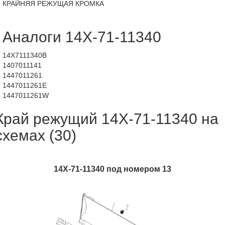
КРАЙНЯЯ РЕЖУЩАЯ КРОМКА
Аналоги 14X-71-11340
14X7111340B
1407011141
1447011261
1447011261E
1447011261W
Край режущий 14X-71-11340 на
схемах (30)
14X-71-11340 под номером 13