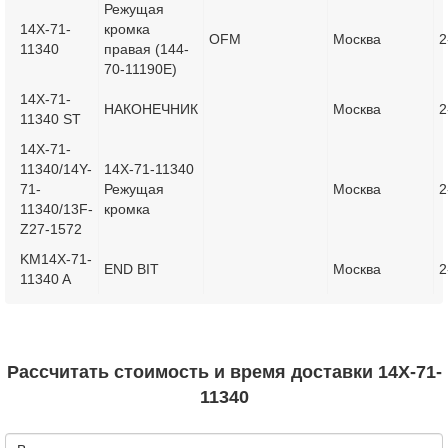
Режущая
14X-71-
кромка
OFM
Москва
2
11340
правая (144-
70-11190E)
14X-71-
НАКОНЕЧНИК
Москва
2
11340 ST
14X-71-
11340/14Y-
14X-71-11340
71-
Режущая
Москва
2
11340/13F-
кромка
Z27-1572
KM14X-71-
END BIT
Москва
2
11340 A
Рассчитать стоимость и время доставки 14X-71-
11340