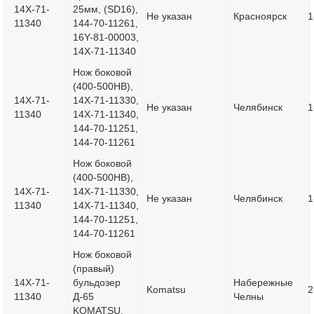
14X-71-
25мм, (SD16),
Не указан
Красноярск
1
11340
144-70-11261,
16Y-81-00003,
14X-71-11340
Нож боковой
(400-500НВ),
14X-71-
14X-71-11330,
Не указан
Челябинск
1
11340
14X-71-11340,
144-70-11251,
144-70-11261
Нож боковой
(400-500HB),
14X-71-
14X-71-11330,
Не указан
Челябинск
1
11340
14X-71-11340,
144-70-11251,
144-70-11261
Нож боковой
(правый)
14X-71-
бульдозер
Набережные
Komatsu
2
11340
Д-65
Челны
KOMATSU,