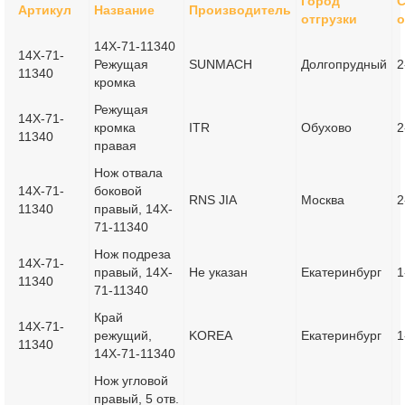
Город
С
Артикул
Название
Производитель
отгрузки
о
14X-71-11340
14X-71-
Режущая
SUNMACH
Долгопрудный
2
11340
кромка
Режущая
14X-71-
кромка
ITR
Обухово
2
11340
правая
Нож отвала
14X-71-
боковой
RNS JIA
Москва
2
11340
правый, 14X-
71-11340
Нож подреза
14X-71-
правый, 14X-
Не указан
Екатеринбург
1
11340
71-11340
Край
14X-71-
режущий,
KOREA
Екатеринбург
1
11340
14X-71-11340
Нож угловой
правый, 5 отв.