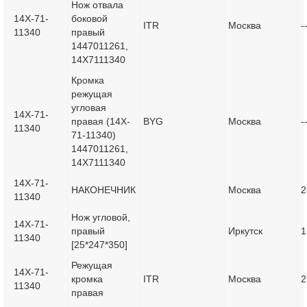
Нож отвала
14X-71-
боковой
ITR
Москва
-
11340
правый
1447011261,
14X7111340
Кромка
режущая
угловая
14X-71-
правая (14X-
BYG
Москва
-
11340
71-11340)
1447011261,
14X7111340
14X-71-
НАКОНЕЧНИК
Москва
2
11340
Нож угловой,
14X-71-
правый
Иркутск
1
11340
[25*247*350]
Режущая
14X-71-
кромка
ITR
Москва
2
11340
правая