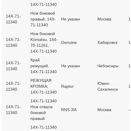
14X-71-11340
Нож боковой
14X-71-
правый, 14X-
Не указан
Москва
1
11340
71-11340
Нож боковой
14X-71-
Komatsu, 144-
Genuine
Хабаровск
1
11340
70-11261,
14X-71-11340
Край
14X-71-
режущий,
Не указан
Чебоксары
1
11340
14X-71-11340
РЕЖУЩАЯ
14X-71-
Южно-
КРОМКА,
Raptor
1
11340
Сахалинск
14X-71-11340
14X-71-11340
14X-71-
Нож отвала
RNS JIA
Москва
-
11340
боковой
правый
14X-71-11340