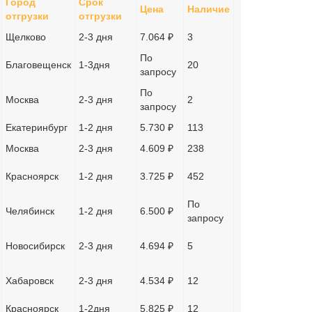
Город
Срок
Цена
Наличие
отгрузки
отгрузки
Щелково
2-3 дня
7.064 ₽
3
По
Благовещенск
1-3дня
20
запросу
По
Москва
2-3 дня
2
запросу
Екатеринбург
1-2 дня
5.730 ₽
113
Москва
2-3 дня
4.609 ₽
238
Красноярск
1-2 дня
3.725 ₽
452
По
Челябинск
1-2 дня
6.500 ₽
запросу
Новосибирск
2-3 дня
4.694 ₽
5
Хабаровск
2-3 дня
4.534 ₽
12
Красноярск
1-2дня
5.825 ₽
12