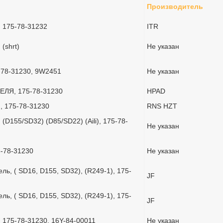
Производитель
 175-78-31232
ITR
(shrt)
Не указан
-78-31230, 9W2451
Не указан
ЛЯ, 175-78-31230
HPAD
, 175-78-31230
RNS HZT
(D155/SD32) (D85/SD22) (Aili), 175-78-
Не указан
5-78-31230
Не указан
ль, ( SD16, D155, SD32), (R249-1), 175-
JF
ль, ( SD16, D155, SD32), (R249-1), 175-
JF
 175-78-31230, 16Y-84-00011
Не указан