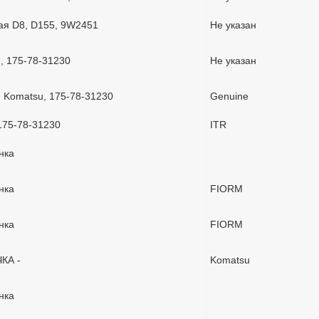
ая D8, D155, 9W2451
Не указан
, 175-78-31230
Не указан
 Komatsu, 175-78-31230
Genuine
175-78-31230
ITR
нка
нка
FIORM
нка
FIORM
ЧКА -
Komatsu
нка