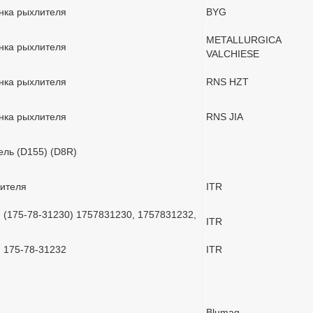
нка рыхлителя
BYG
METALLURGICA
нка рыхлителя
VALCHIESE
нка рыхлителя
RNS HZT
нка рыхлителя
RNS JIA
ель (D155) (D8R)
лителя
ITR
 (175-78-31230) 1757831230, 1757831232,
ITR
 175-78-31232
ITR
Blumaq