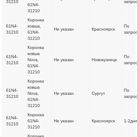
31210
запро
61N4-
31210
Коронка
61N4-
ковша,
По
Не указан
Красноярск
31210
61N4-
запро
31210
Коронка
ковша
61N4-
По
Nova,
Не указан
Новокузнецк
31210
запро
61N4-
31210
Коронка
ковша
61N4-
По
Nova,
Не указан
Сургут
31210
запро
61N4-
31210
Коронка
61N4-
61N4-
Не указан
Красноярск
1-2дн
31210
31210
Коронка