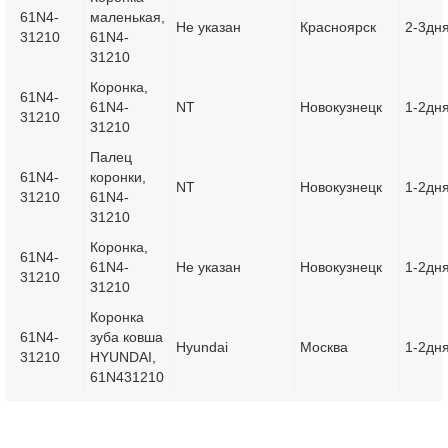
61N4-
маленькая,
Не указан
Красноярск
2-3дн
31210
61N4-
31210
Коронка,
61N4-
61N4-
NT
Новокузнецк
1-2дн
31210
31210
Палец
61N4-
коронки,
NT
Новокузнецк
1-2дн
31210
61N4-
31210
Коронка,
61N4-
61N4-
Не указан
Новокузнецк
1-2дн
31210
31210
Коронка
61N4-
зуба ковша
Hyundai
Москва
1-2дн
31210
HYUNDAI,
61N431210