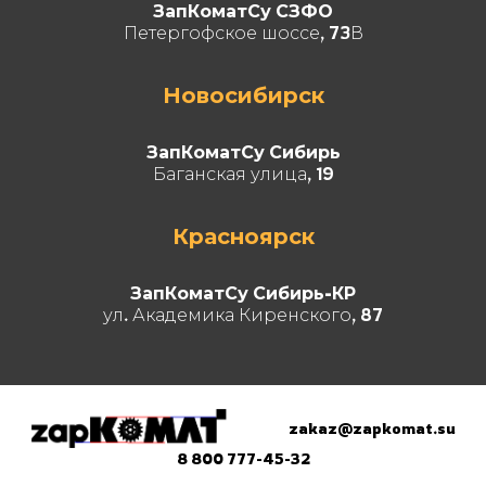
ЗапКоматСу СЗФО
Петергофское шоссе, 73В
Новосибирск
ЗапКоматСу Сибирь
Баганская улица, 19
Красноярск
ЗапКоматСу Сибирь-КР
ул. Академика Киренского, 87
zakaz@zapkomat.su
8 800 777-45-32