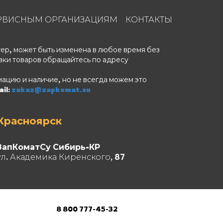
РВИСНЫМ ОРГАНИЗАЦИЯМ
КОНТАКТЫ
ер, может быть изменена в любое время без
вки товаров обращайтесь по адресу
ацию и наличие, но не всегда можем это
il:
zakaz@zapkomat.su
Красноярск
ЗапКоматСу Сибирь-КР
ул. Академика Киренского, 87
8 800 777-45-32