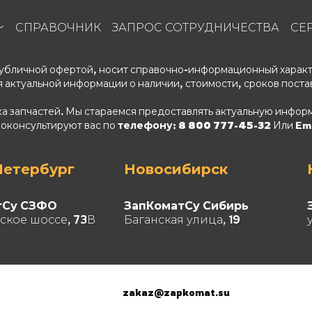
СПРАВОЧНИК
ЗАПРОС СОТРУДНИЧЕСТВА
СЕ
 публичной офертой, носит справочно-информационный характ
 актуальной информации о наличии, стоимости, сроков поста
ка запчастей. Мы стараемся предоставлять актуальную информ
роконсультируют вас по
телефону: 8 800 777-45-32
Или Ema
Петербург
Новосибирск
тСу СЗФО
ЗапКоматСу Сибирь
ское шоссе, 73В
Баганская улица, 19
zakaz@zapkomat.su